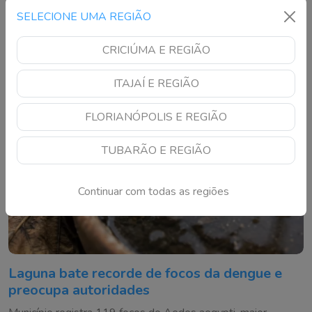
do Ensino Fundamental e figura entre os melhores
SELECIONE UMA REGIÃO
resultados de Santa Catarina
CRICIÚMA E REGIÃO
ITAJAÍ E REGIÃO
FLORIANÓPOLIS E REGIÃO
TUBARÃO E REGIÃO
Continuar com todas as regiões
Laguna bate recorde de focos da dengue e
preocupa autoridades