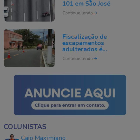
101 em São José
Continue lendo
Fiscalização de
escapamentos
adulterados é
intensificada em Tubarão
Continue lendo
COLUNISTAS
Caio Maximiano