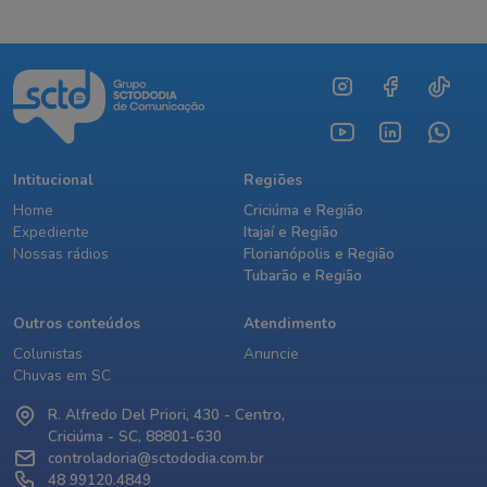
Intitucional
Regiões
Home
Criciúma e Região
Expediente
Itajaí e Região
Nossas rádios
Florianópolis e Região
Tubarão e Região
Outros conteúdos
Atendimento
Colunistas
Anuncie
Chuvas em SC
R. Alfredo Del Priori, 430 - Centro,
Criciúma - SC, 88801-630
controladoria@sctododia.com.br
48 99120.4849