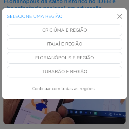
Florianópolis dá salto histórico no IDEB e
vira referência nacional em educação
SELECIONE UMA REGIÃO
Capital catarinense registrou o maior crescimento entre
todas as capitais do país e alcançou o top 3 nacional no
CRICIÚMA E REGIÃO
ensino fundamental
ITAJAÍ E REGIÃO
FLORIANÓPOLIS E REGIÃO
TUBARÃO E REGIÃO
Continuar com todas as regiões