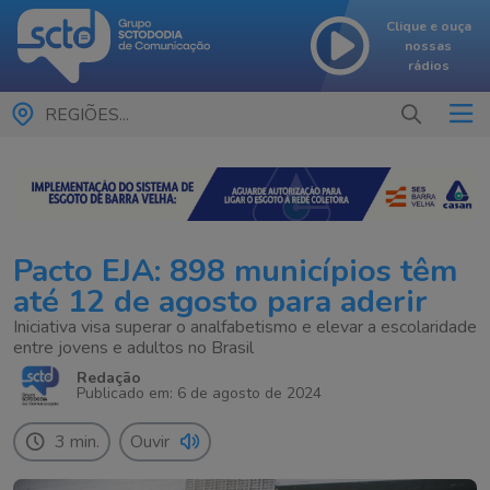
Clique e ouça
nossas
rádios
REGIÕES...
Pacto EJA: 898 municípios têm
até 12 de agosto para aderir
Iniciativa visa superar o analfabetismo e elevar a escolaridade
entre jovens e adultos no Brasil
Redação
Publicado em: 6 de agosto de 2024
3 min.
Ouvir