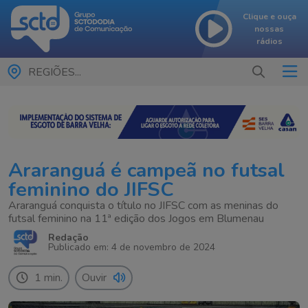
Clique e ouça
nossas
rádios
REGIÕES...
Araranguá é campeã no futsal
feminino do JIFSC
Araranguá conquista o título no JIFSC com as meninas do
futsal feminino na 11ª edição dos Jogos em Blumenau
Redação
Publicado em: 4 de novembro de 2024
1 min.
Ouvir