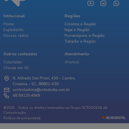
Intitucional
Regiões
Home
Criciúma e Região
Expediente
Itajaí e Região
Nossas rádios
Florianópolis e Região
Tubarão e Região
Outros conteúdos
Atendimento
Colunistas
Anuncie
Chuvas em SC
R. Alfredo Del Priori, 430 - Centro,
Criciúma - SC, 88801-630
controladoria@sctododia.com.br
48 99120.4849
©2025 - Todos os direitos reservados ao Grupo SCTODODIA de
Comunicação.
Política de privacidade