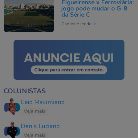
Figueirense x Ferroviária:
jogo pode mudar o G-8
da Série C
Continue lendo
COLUNISTAS
Caio Maximiano
Veja mais
Denis Luciano
Veja mais