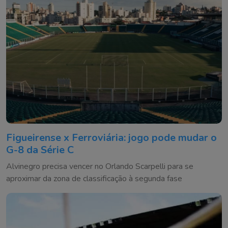
Figueirense x Ferroviária: jogo pode mudar o
G-8 da Série C
Alvinegro precisa vencer no Orlando Scarpelli para se
aproximar da zona de classificação à segunda fase