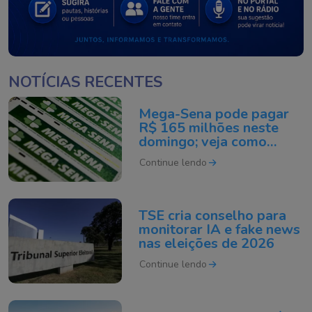
NOTÍCIAS RECENTES
Mega-Sena pode pagar
R$ 165 milhões neste
domingo; veja como
apostar
Continue lendo
TSE cria conselho para
monitorar IA e fake news
nas eleições de 2026
Continue lendo