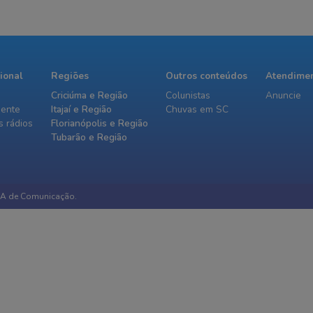
cional
Regiões
Outros conteúdos
Atendime
Criciúma e Região
Colunistas
Anuncie
iente
Itajaí e Região
Chuvas em SC
 rádios
Florianópolis e Região
Tubarão e Região
IA de Comunicação.