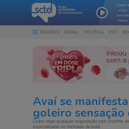
Clique 
ouça
nossas
rádios
REGIÕES
GERAL
POLÍTICA
PET
RE
Avaí se manifest
goleiro sensação
Clube nega qualquer negociação com Vozinha, de
especializado no mercado da bola