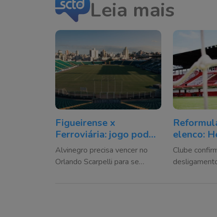
Leia mais
Figueirense x
Reformul
Ferroviária: jogo pode
elenco: H
mudar o G-8 da Série C
anuncia s
Alvinegro precisa vencer no
Clube confir
jogadores
Orlando Scarpelli para se
desligamento
contratos
aproximar da zona de
devolução de
classificação à segunda fase
emprestados 
da temporad