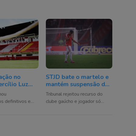
ação no
STJD bate o martelo e
ercílio Luz
mantém suspensão de
aída de 14
zagueiro do Inter por
mou
Tribunal rejeitou recurso do
 após fim de
lesão em Gabriel Pec
s definitivos e
clube gaúcho e jogador só
 atletas
poderá voltar a atuar após
para a sequência
recuperação do atacante do
a
Cruzeiro ou em até 180 dias