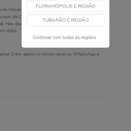
FLORIANÓPOLIS E REGIÃO
a do Mundo com atuações decisivas nos empates
tuque, de Cabo Verde, o goleiro acumula passagens
TUBARÃO E REGIÃO
gal. Nas duas últimas temporadas, defendeu o Chaves,
em clube.
Continuar com todas as regiões
arina! Entre agora no nosso canal no WhatsApp e
.