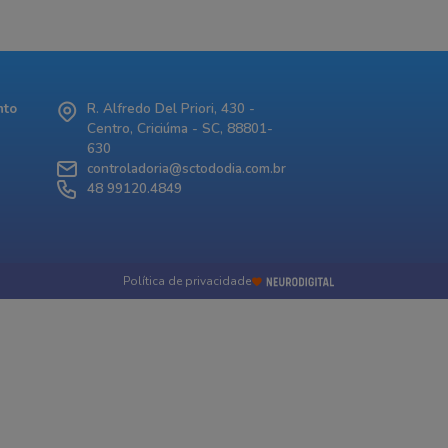
nto
R. Alfredo Del Priori, 430 -
Centro, Criciúma - SC, 88801-
630
controladoria@sctododia.com.br
48 99120.4849
Política de privacidade