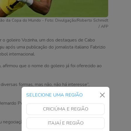
ção da Copa do Mundo - Foto: Divulgação/Roberto Schmidt
/ AFP
r o goleiro Vozinha, um dos destaques de Cabo
após uma publicação do jornalista italiano Fabrizio
bol internacional.
, afirmou que o nome do goleiro já foi oferecido ao
diversas formas, mas não, não há interesse”,
SELECIONE UMA REGIÃO
 Bernardo Pessi, também usou as redes sociais para
CRICIÚMA E REGIÃO
 negociação entre Avaí Futebol Clube e o goleiro
ITAJAÍ E REGIÃO