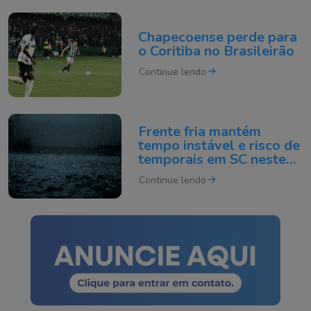
Chapecoense perde para
o Coritiba no Brasileirão
Continue lendo
Frente fria mantém
tempo instável e risco de
temporais em SC neste
domingo
Continue lendo