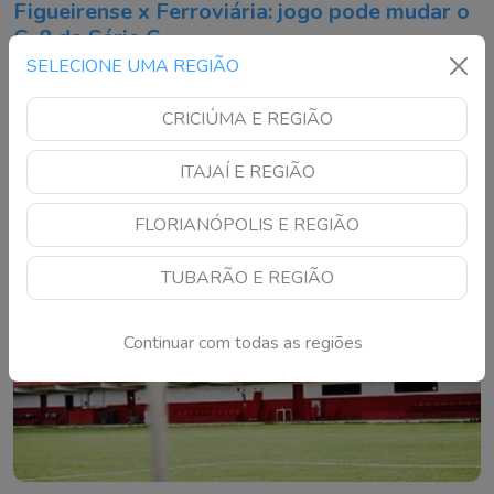
Figueirense x Ferroviária: jogo pode mudar o
G-8 da Série C
SELECIONE UMA REGIÃO
Alvinegro precisa vencer no Orlando Scarpelli para se
aproximar da zona de classificação à segunda fase
CRICIÚMA E REGIÃO
ITAJAÍ E REGIÃO
FLORIANÓPOLIS E REGIÃO
TUBARÃO E REGIÃO
Continuar com todas as regiões