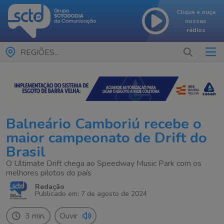
Clique e ouça
nossas
rádios
REGIÕES...
Balneário Camboriú recebe o
maior campeonato de Drift do
Brasil
O Ultimate Drift chega ao Speedway Music Park com os
melhores pilotos do país
Redação
Publicado em: 7 de agosto de 2024
3 min.
Ouvir