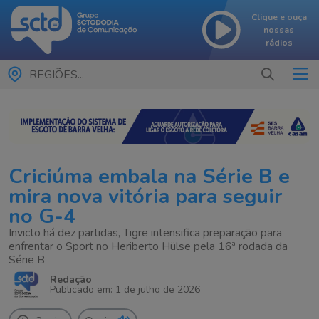
Clique e ouça
nossas
rádios
REGIÕES...
Criciúma embala na Série B e
mira nova vitória para seguir
no G-4
Invicto há dez partidas, Tigre intensifica preparação para
enfrentar o Sport no Heriberto Hülse pela 16ª rodada da
Série B
Redação
Publicado em: 1 de julho de 2026