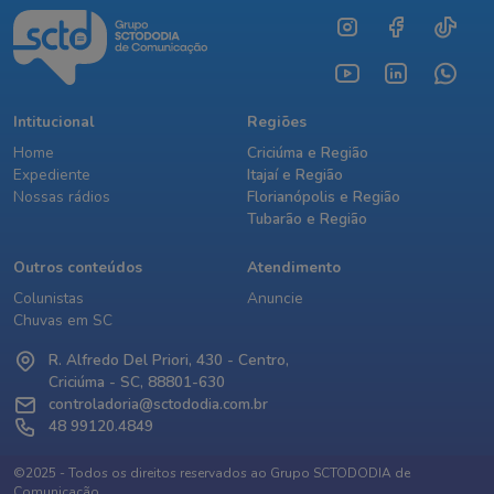
Intitucional
Regiões
Home
Criciúma e Região
Expediente
Itajaí e Região
Nossas rádios
Florianópolis e Região
Tubarão e Região
Outros conteúdos
Atendimento
Colunistas
Anuncie
Chuvas em SC
R. Alfredo Del Priori, 430 - Centro,
Criciúma - SC, 88801-630
controladoria@sctododia.com.br
48 99120.4849
©2025 - Todos os direitos reservados ao Grupo SCTODODIA de
Comunicação.