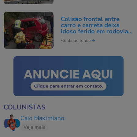
Colisão frontal entre
carro e carreta deixa
idoso ferido em rodovia
de SC
Continue lendo
COLUNISTAS
Caio Maximiano
Veja mais