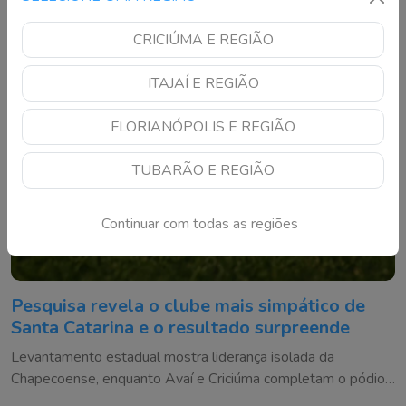
CRICIÚMA E REGIÃO
ITAJAÍ E REGIÃO
FLORIANÓPOLIS E REGIÃO
TUBARÃO E REGIÃO
Continuar com todas as regiões
Pesquisa revela o clube mais simpático de
Santa Catarina e o resultado surpreende
Levantamento estadual mostra liderança isolada da
Chapecoense, enquanto Avaí e Criciúma completam o pódio
da simpatia entre os catarinenses