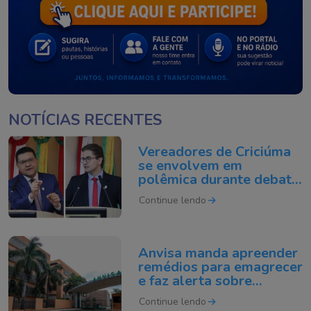
NOTÍCIAS RECENTES
Vereadores de Criciúma
se envolvem em
polêmica durante debate
na Câmara
Continue lendo
Anvisa manda apreender
remédios para emagrecer
e faz alerta sobre
testosterona falsificada
Continue lendo