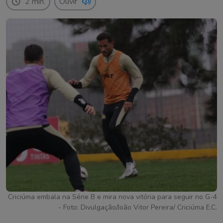
2 min.
Ouvir
Criciúma embala na Série B e mira nova vitória para seguir no G-4
- Foto: Divulgação/João Vitor Pereira/ Criciúma E.C.