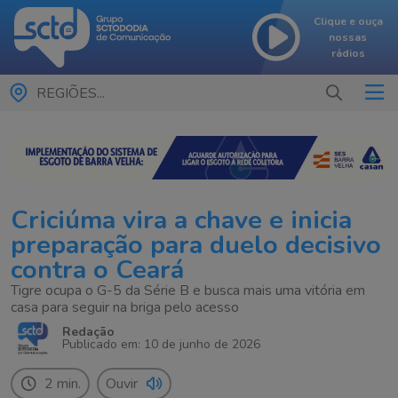
Clique e ouça
nossas
rádios
REGIÕES...
Criciúma vira a chave e inicia
preparação para duelo decisivo
contra o Ceará
Tigre ocupa o G-5 da Série B e busca mais uma vitória em
casa para seguir na briga pelo acesso
Redação
Publicado em: 10 de junho de 2026
2 min.
Ouvir