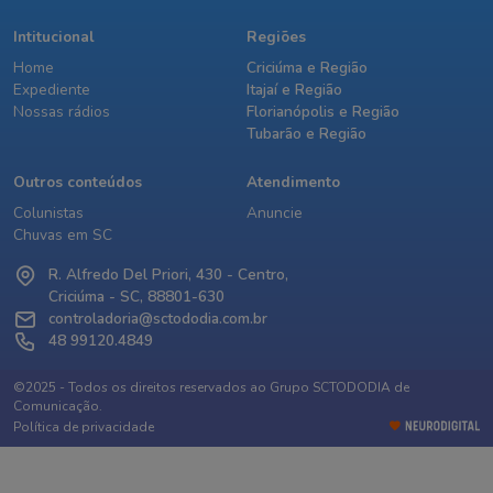
Intitucional
Regiões
Home
Criciúma e Região
Expediente
Itajaí e Região
Nossas rádios
Florianópolis e Região
Tubarão e Região
Outros conteúdos
Atendimento
Colunistas
Anuncie
Chuvas em SC
R. Alfredo Del Priori, 430 - Centro,
Criciúma - SC, 88801-630
controladoria@sctododia.com.br
48 99120.4849
©2025 - Todos os direitos reservados ao Grupo SCTODODIA de
Comunicação.
Política de privacidade