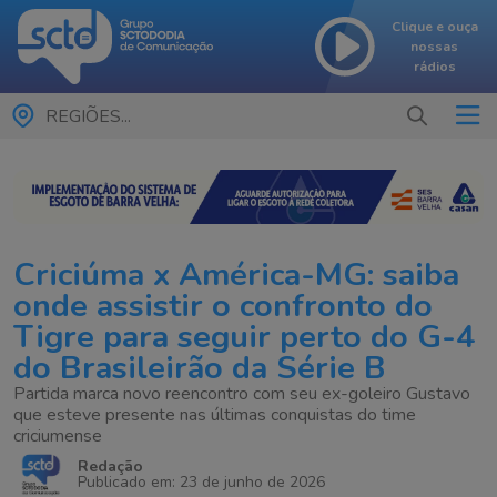
Clique e ouça
nossas
rádios
REGIÕES...
Criciúma x América-MG: saiba
onde assistir o confronto do
Tigre para seguir perto do G-4
do Brasileirão da Série B
Partida marca novo reencontro com seu ex-goleiro Gustavo
que esteve presente nas últimas conquistas do time
criciumense
Redação
Publicado em: 23 de junho de 2026