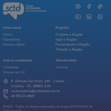
Intitucional
Regiões
Home
Criciúma e Região
Expediente
Itajaí e Região
Nossas rádios
Florianópolis e Região
Tubarão e Região
Outros conteúdos
Atendimento
Colunistas
Anuncie
Chuvas em SC
R. Alfredo Del Priori, 430 - Centro,
Criciúma - SC, 88801-630
controladoria@sctododia.com.br
48 99120.4849
©2025 - Todos os direitos reservados ao Grupo SCTODODIA de
Comunicação.