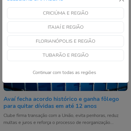
CRICIÚMA E REGIÃO
ITAJAÍ E REGIÃO
FLORIANÓPOLIS E REGIÃO
TUBARÃO E REGIÃO
Continuar com todas as regiões
Avaí fecha acordo histórico e ganha fôlego
para quitar dívidas em até 12 anos
Clube firma transação com a União, evita penhoras, reduz
multas e juros e reforça o processo de reorganização
financeira