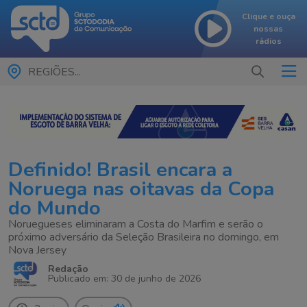
Clique e ouça
nossas
rádios
REGIÕES...
Definido! Brasil encara a
Noruega nas oitavas da Copa
do Mundo
Noruegueses eliminaram a Costa do Marfim e serão o
próximo adversário da Seleção Brasileira no domingo, em
Nova Jersey
Redação
Publicado em: 30 de junho de 2026