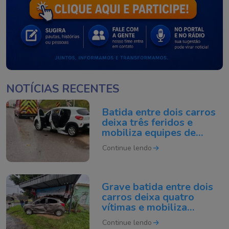
NOTÍCIAS RECENTES
Batida entre dois carros
deixa três feridos e
mobiliza equipes de
resgate em Sangão
Continue lendo
Grave batida entre dois
carros deixa quatro
vítimas e mobiliza
equipes de resgate em
Continue lendo
Criciúma