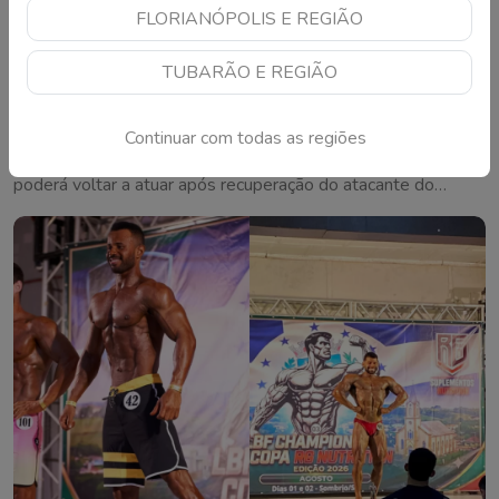
FLORIANÓPOLIS E REGIÃO
TUBARÃO E REGIÃO
STJD bate o martelo e mantém suspensão de
zagueiro do Inter por lesão em Gabriel Pec
Continuar com todas as regiões
Tribunal rejeitou recurso do clube gaúcho e jogador só
poderá voltar a atuar após recuperação do atacante do
Cruzeiro ou em até 180 dias