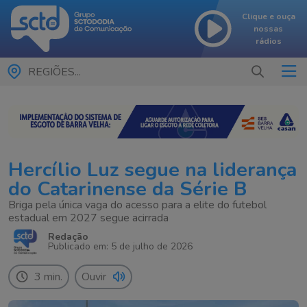
Clique e ouça
nossas
rádios
REGIÕES...
Hercílio Luz segue na liderança
do Catarinense da Série B
Briga pela única vaga do acesso para a elite do futebol
estadual em 2027 segue acirrada
Redação
Publicado em: 5 de julho de 2026
3 min.
Ouvir