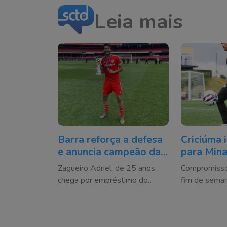
Leia mais
Barra reforça a defesa
Criciúma 
e anuncia campeão da
para Mina
Copinha para a Série C
dúvida so
Zagueiro Adriel, de 25 anos,
Compromisso 
chega por empréstimo do
fim de seman
Santa Catarina e já treina com o
da Série B diante 
elenco para a sequência da
MG
competição