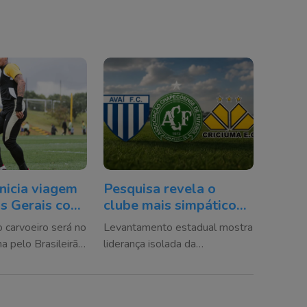
inicia viagem
Pesquisa revela o
s Gerais com
clube mais simpático
bre Otero
de Santa Catarina e o
carvoeiro será no
Levantamento estadual mostra
resultado surpreende
a pelo Brasileirão
liderança isolada da
do Athletic-
Chapecoense, enquanto Avaí e
Criciúma completam o pódio da
simpatia entre os catarinenses