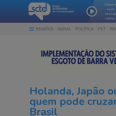
Clique 
ouça
nossas
rádios
REGIÕES
GERAL
POLÍTICA
PET
RE
…
Holanda, Japão o
quem pode cruzar
Brasil