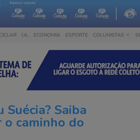
Rádios cidade
e
CICLAR
I.A.
ECONOMIA
ESPORTE
COLUNISTAS
S
u Suécia? Saiba
 o caminho do