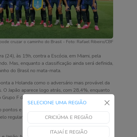
ode cruzar o caminho do Brasil - Foto: Rafael Ribeiro/CBF
ra (24), às 19h, contra a Escócia, em Miami, pela
o. Mas, enquanto a classificação ainda será definida,
inho do Brasil no mata-mata.
onta a Holanda como o adversário mais provável da
. O Japão aparece logo atrás, com 28,4%, enquanto
 Grupo F da competição.
SELECIONE UMA REGIÃO
o pontos e saldo de três gols. O Marrocos ocupa a
o regulamento, o líder do Grupo C enfrenta o vice-
CRICIÚMA E REGIÃO
ITAJAÍ E REGIÃO
e Japão. No entanto, a definição dos confrontos