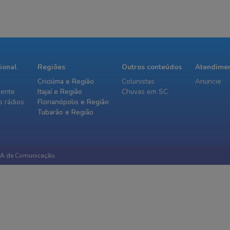
cional
Regiões
Outros conteúdos
Atendime
Criciúma e Região
Colunistas
Anuncie
iente
Itajaí e Região
Chuvas em SC
 rádios
Florianópolis e Região
Tubarão e Região
IA de Comunicação.