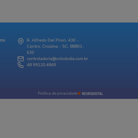
nto
R. Alfredo Del Priori, 430 -
Centro, Criciúma - SC, 88801-
630
controladoria@sctododia.com.br
48 99120.4849
Política de privacidade