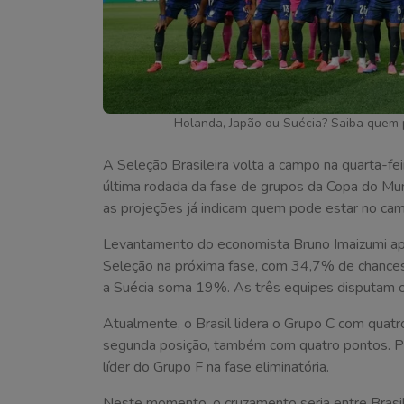
Holanda, Japão ou Suécia? Saiba quem p
A Seleção Brasileira volta a campo na quarta-fei
última rodada da fase de grupos da Copa do Mund
as projeções já indicam quem pode estar no cam
Levantamento do economista Bruno Imaizumi ap
Seleção na próxima fase, com 34,7% de chances
a Suécia soma 19%. As três equipes disputam o
Atualmente, o Brasil lidera o Grupo C com quatr
segunda posição, também com quatro pontos. Pel
líder do Grupo F na fase eliminatória.
Neste momento, o cruzamento seria entre Brasil 