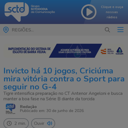
Clique e ouça
nossas
rádios
REGIÕES...
Invicto há 10 jogos, Criciúma
mira vitória contra o Sport para
seguir no G-4
Tigre intensifica preparação no CT Antenor Angeloni e busca
manter a boa fase na Série B diante da torcida
Redação
Publicado em: 30 de junho de 2026
2 min.
Ouvir