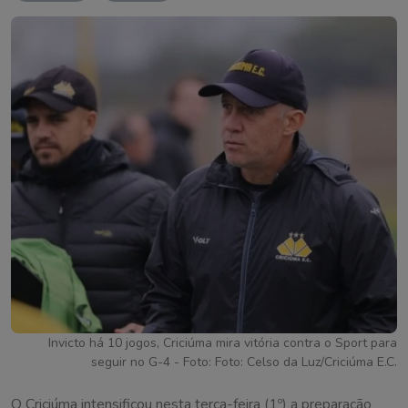
Invicto há 10 jogos, Criciúma mira vitória contra o Sport para
seguir no G-4 - Foto: Foto: Celso da Luz/Criciúma E.C.
O Criciúma intensificou nesta terça-feira (1º) a preparação