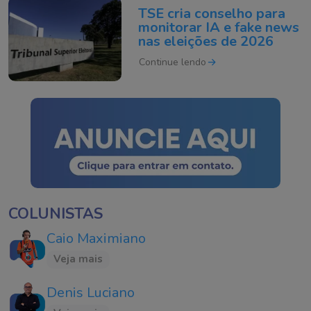
TSE cria conselho para
monitorar IA e fake news
nas eleições de 2026
Continue lendo
COLUNISTAS
Caio Maximiano
Veja mais
Denis Luciano