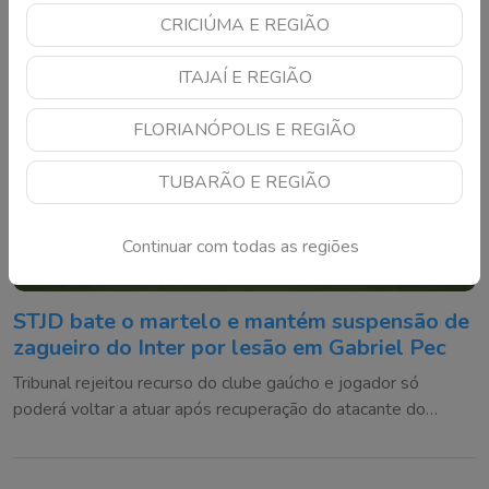
CRICIÚMA E REGIÃO
ITAJAÍ E REGIÃO
FLORIANÓPOLIS E REGIÃO
TUBARÃO E REGIÃO
Continuar com todas as regiões
STJD bate o martelo e mantém suspensão de
zagueiro do Inter por lesão em Gabriel Pec
Tribunal rejeitou recurso do clube gaúcho e jogador só
poderá voltar a atuar após recuperação do atacante do
Cruzeiro ou em até 180 dias