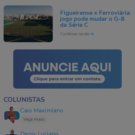
Figueirense x Ferroviária:
jogo pode mudar o G-8
da Série C
Continue lendo
COLUNISTAS
Caio Maximiano
Veja mais
Denis Luciano