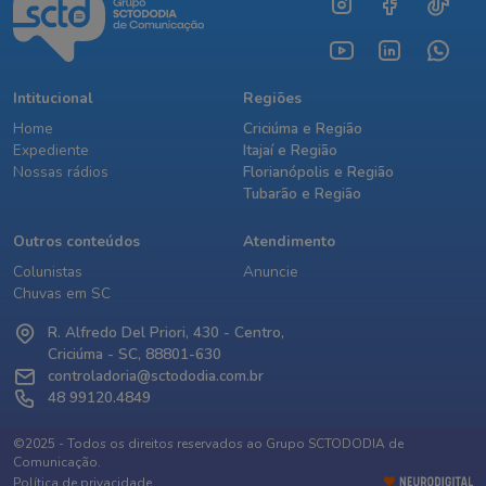
Intitucional
Regiões
Home
Criciúma e Região
Expediente
Itajaí e Região
Nossas rádios
Florianópolis e Região
Tubarão e Região
Outros conteúdos
Atendimento
Colunistas
Anuncie
Chuvas em SC
R. Alfredo Del Priori, 430 - Centro,
Criciúma - SC, 88801-630
controladoria@sctododia.com.br
48 99120.4849
©2025 - Todos os direitos reservados ao Grupo SCTODODIA de
Comunicação.
Política de privacidade