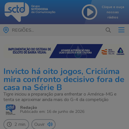
Clique e ouça
nossas
rádios
REGIÕES...
Invicto há oito jogos, Criciúma
mira confronto decisivo fora de
casa na Série B
Tigre iniciou a preparação para enfrentar o América-MG e
tenta se aproximar ainda mais do G-4 da competição
Redação
Publicado em: 16 de junho de 2026
2 min.
Ouvir