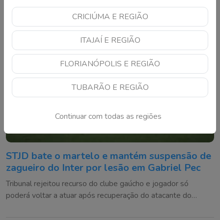
CRICIÚMA E REGIÃO
ITAJAÍ E REGIÃO
FLORIANÓPOLIS E REGIÃO
TUBARÃO E REGIÃO
Continuar com todas as regiões
STJD bate o martelo e mantém suspensão de
zagueiro do Inter por lesão em Gabriel Pec
Tribunal rejeitou recurso do clube gaúcho e jogador só
poderá voltar a atuar após recuperação do atacante do
Cruzeiro ou em até 180 dias