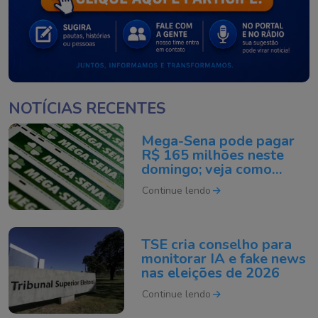
NOTÍCIAS RECENTES
Mega-Sena pode pagar
R$ 165 milhões neste
domingo; veja como
apostar
Continue lendo
TSE cria conselho para
monitorar IA e fake news
nas eleições de 2026
Continue lendo