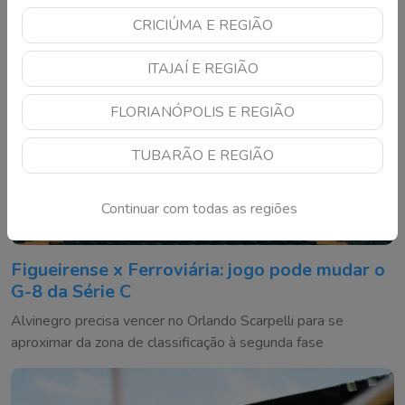
CRICIÚMA E REGIÃO
ITAJAÍ E REGIÃO
FLORIANÓPOLIS E REGIÃO
TUBARÃO E REGIÃO
Continuar com todas as regiões
Figueirense x Ferroviária: jogo pode mudar o
G-8 da Série C
Alvinegro precisa vencer no Orlando Scarpelli para se
aproximar da zona de classificação à segunda fase