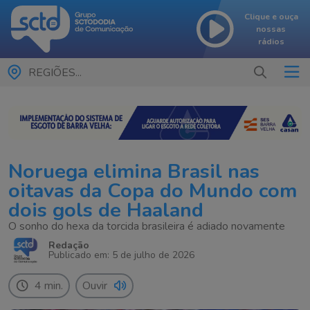
Clique e ouça
nossas
rádios
REGIÕES...
Noruega elimina Brasil nas
oitavas da Copa do Mundo com
dois gols de Haaland
O sonho do hexa da torcida brasileira é adiado novamente
Redação
Publicado em: 5 de julho de 2026
4 min.
Ouvir