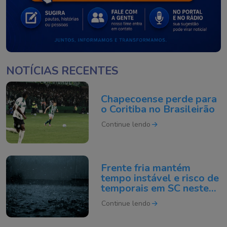
NOTÍCIAS RECENTES
Chapecoense perde para
o Coritiba no Brasileirão
Continue lendo
Frente fria mantém
tempo instável e risco de
temporais em SC neste
domingo
Continue lendo