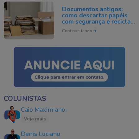
Documentos antigos:
como descartar papéis
com segurança e reciclar
do jeito certo
Continue lendo
COLUNISTAS
Caio Maximiano
Veja mais
Denis Luciano