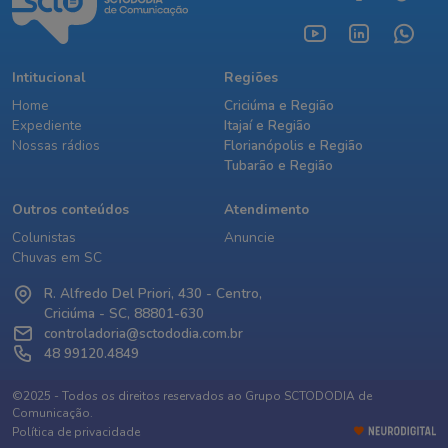
Intitucional
Regiões
Home
Criciúma e Região
Expediente
Itajaí e Região
Nossas rádios
Florianópolis e Região
Tubarão e Região
Outros conteúdos
Atendimento
Colunistas
Anuncie
Chuvas em SC
R. Alfredo Del Priori, 430 - Centro,
Criciúma - SC, 88801-630
controladoria@sctododia.com.br
48 99120.4849
©2025 - Todos os direitos reservados ao Grupo SCTODODIA de
Comunicação.
Política de privacidade