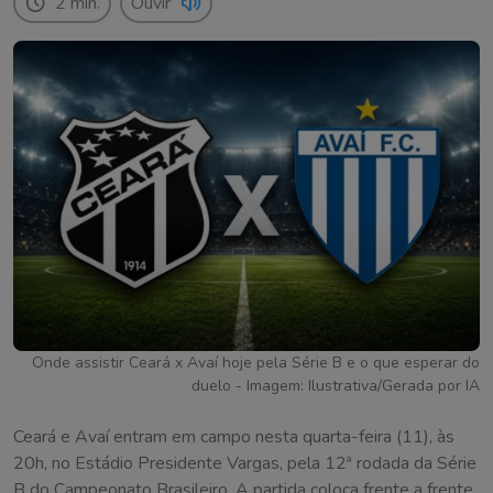
2 min.
Ouvir
Onde assistir Ceará x Avaí hoje pela Série B e o que esperar do
duelo - Imagem: Ilustrativa/Gerada por IA
Ceará e Avaí entram em campo nesta quarta-feira (11), às
20h, no Estádio Presidente Vargas, pela 12ª rodada da Série
B do Campeonato Brasileiro. A partida coloca frente a frente