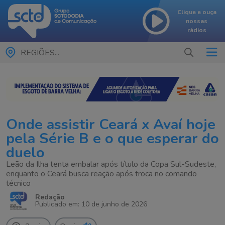
Clique e ouça
nossas
rádios
REGIÕES...
Onde assistir Ceará x Avaí hoje
pela Série B e o que esperar do
duelo
Leão da Ilha tenta embalar após título da Copa Sul-Sudeste,
enquanto o Ceará busca reação após troca no comando
técnico
Redação
Publicado em: 10 de junho de 2026