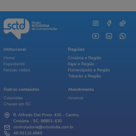
Intitucional
Regiões
Home
Criciúma e Região
Expediente
Itajaí e Região
Nossas rádios
Florianópolis e Região
Tubarão e Região
Outros conteúdos
Atendimento
Colunistas
Anuncie
Chuvas em SC
R. Alfredo Del Priori, 430 - Centro,
Criciúma - SC, 88801-630
controladoria@sctododia.com.br
48 99120.4849