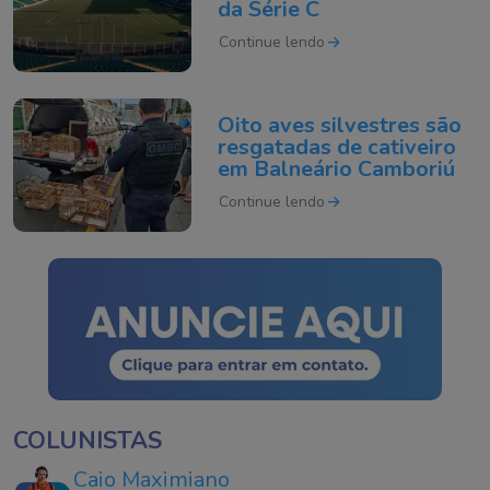
da Série C
Continue lendo
Oito aves silvestres são
resgatadas de cativeiro
em Balneário Camboriú
Continue lendo
COLUNISTAS
Caio Maximiano