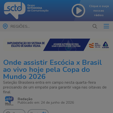
Clique e ouça
nossas
rádios
REGIÕES...
Onde assistir Escócia x Brasil
ao vivo hoje pela Copa do
Mundo 2026
Seleção Brasileira entra em campo nesta quarta-feira
precisando de um empate para garantir vaga nas oitavas de
final
Redação
Publicado em: 24 de junho de 2026