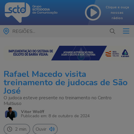
Clique e ouça
nossas
rádios
REGIÕES...
Rafael Macedo visita
treinamento de judocas de São
José
O judoca esteve presente no treinamento no Centro
Multiuso
Vitor Wolff
Publicado em: 8 de outubro de 2024
2 min.
Ouvir