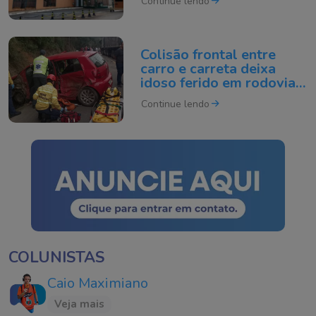
Continue lendo
Colisão frontal entre
carro e carreta deixa
idoso ferido em rodovia
de SC
Continue lendo
COLUNISTAS
Caio Maximiano
Veja mais