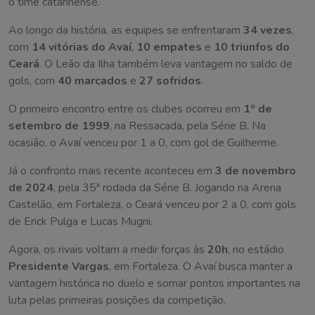
o time catarinense.
Ao longo da história, as equipes se enfrentaram
34 vezes
,
com
14 vitórias do Avaí
,
10 empates
e
10 triunfos do
Ceará
. O Leão da Ilha também leva vantagem no saldo de
gols, com
40 marcados
e
27 sofridos
.
O primeiro encontro entre os clubes ocorreu em
1º de
setembro de 1999
, na Ressacada, pela Série B. Na
ocasião, o Avaí venceu por 1 a 0, com gol de Guilherme.
Já o confronto mais recente aconteceu em
3 de novembro
de 2024
, pela 35ª rodada da Série B. Jogando na Arena
Castelão, em Fortaleza, o Ceará venceu por 2 a 0, com gols
de Erick Pulga e Lucas Mugni.
Agora, os rivais voltam a medir forças às
20h
, no estádio
Presidente Vargas
, em Fortaleza. O Avaí busca manter a
vantagem histórica no duelo e somar pontos importantes na
luta pelas primeiras posições da competição.