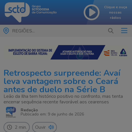
Clique e ouça
nossas
rádios
REGIÕES...
Retrospecto surpreende: Avaí
leva vantagem sobre o Ceará
antes de duelo na Série B
Leão da Ilha tem histórico positivo no confronto, mas tenta
encerrar sequência recente favorável aos cearenses
Redação
Publicado em: 9 de junho de 2026
2 min.
Ouvir