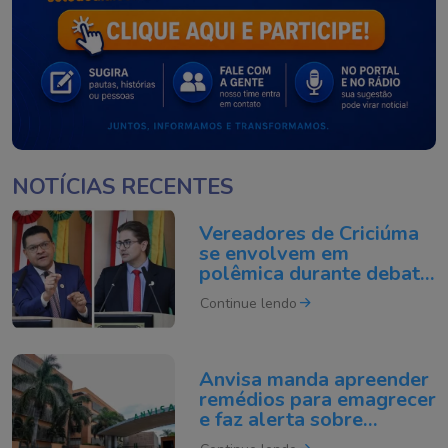
NOTÍCIAS RECENTES
Vereadores de Criciúma
se envolvem em
polêmica durante debate
na Câmara
Continue lendo
Anvisa manda apreender
remédios para emagrecer
e faz alerta sobre
testosterona falsificada