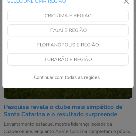
SELECIONE UMA REGIÃO
CRICIÚMA E REGIÃO
ITAJAÍ E REGIÃO
FLORIANÓPOLIS E REGIÃO
TUBARÃO E REGIÃO
Continuar com todas as regiões
Pesquisa revela o clube mais simpático de
Santa Catarina e o resultado surpreende
Levantamento estadual mostra liderança isolada da
Chapecoense, enquanto Avaí e Criciúma completam o pódio