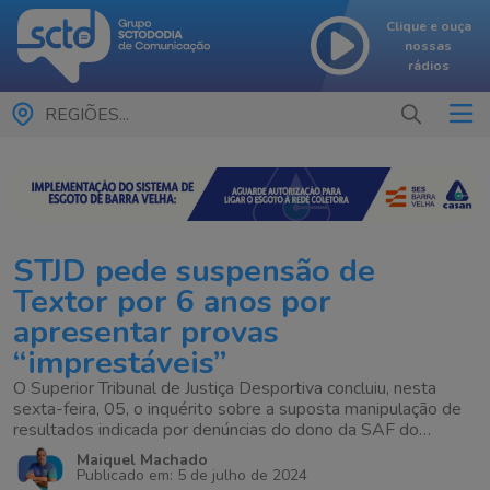
Clique e ouça
nossas
rádios
REGIÕES...
STJD pede suspensão de
Textor por 6 anos por
apresentar provas
“imprestáveis”
O Superior Tribunal de Justiça Desportiva concluiu, nesta
sexta-feira, 05, o inquérito sobre a suposta manipulação de
resultados indicada por denúncias do dono da SAF do
Botafogo, John Textor. O relatório, que conta com mais de 50
Maiquel Machado
páginas, indica como “imprestáveis” as provas apresentadas
Publicado em: 5 de julho de 2024