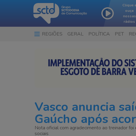
Clique 
ouça
nossas
rádios
REGIÕES
GERAL
POLÍTICA
PET
RE
Vasco anuncia sa
Gaúcho após acor
Nota oficial com agradecimento ao treinador foi 
sociais