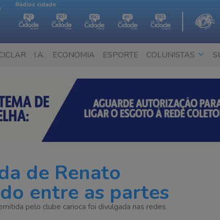
Rádios cidade
e
CICLAR
I.A.
ECONOMIA
ESPORTE
COLUNISTAS
S
ída de Renato
do entre as partes
emitida pelo clube carioca foi divulgada nas redes