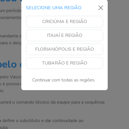
SELECIONE UMA REGIÃO
m período de instabilidade nos bastidores. Nos
tionamentos internos e seu trabalho já era alvo de
CRICIÚMA E REGIÃO
ITAJAÍ E REGIÃO
andante enfrentava dificuldades no relacionamento
 para o desgaste e para a decisão pela interrupção do
FLORIANÓPOLIS E REGIÃO
elo clube
TUBARÃO E REGIÃO
lo Vasco. Ídolo do futebol brasileiro, o treinador
Continuar com todas as regiões
e possui no currículo títulos importantes, incluindo a
io.
mirá o comando técnico da equipe para a sequência
 definir o substituto e dar continuidade ao
uta.