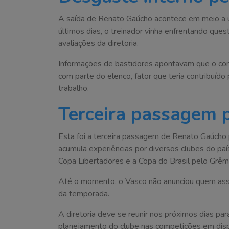
A saída de Renato Gaúcho acontece em meio a u
últimos dias, o treinador vinha enfrentando ques
avaliações da diretoria.
Informações de bastidores apontavam que o com
com parte do elenco, fator que teria contribuído
trabalho.
Terceira passagem p
Esta foi a terceira passagem de Renato Gaúcho pe
acumula experiências por diversos clubes do país 
Copa Libertadores e a Copa do Brasil pelo Grêm
Até o momento, o Vasco não anunciou quem assu
da temporada.
A diretoria deve se reunir nos próximos dias para
planejamento do clube nas competições em disp