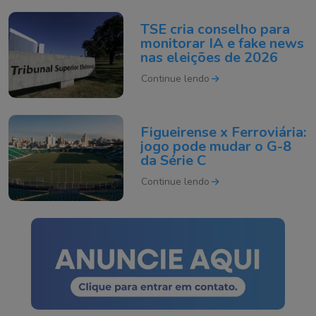
TSE cria conselho para
monitorar IA e fake news
nas eleições de 2026
Continue lendo
Figueirense x Ferroviária:
jogo pode mudar o G-8
da Série C
Continue lendo