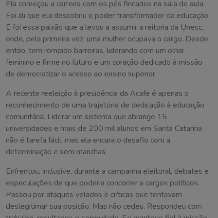
Ela começou a carreira com os pés fincados na sala de aula.
Foi ali que ela descobriu o poder transformador da educação.
E foi essa paixão que a levou a assumir a reitoria da Unesc,
onde, pela primeira vez, uma mulher ocupava o cargo. Desde
então, tem rompido barreiras, liderando com um olhar
feminino e firme no futuro e um coração dedicado à missão
de democratizar o acesso ao ensino superior.
A recente reeleição à presidência da Acafe é apenas o
reconhecimento de uma trajetória de dedicação à educação
comunitária. Liderar um sistema que abrange 15
universidades e mais de 200 mil alunos em Santa Catarina
não é tarefa fácil, mas ela encara o desafio com a
determinação e sem manchas.
Enfrentou, inclusive, durante a campanha eleitoral, debates e
especulações de que poderia concorrer a cargos políticos.
Passou por ataques velados e críticas que tentavam
deslegitimar sua posição. Mas não cedeu. Respondeu com
trabalho, resultados e serenidade. Se manteve fiel à missão