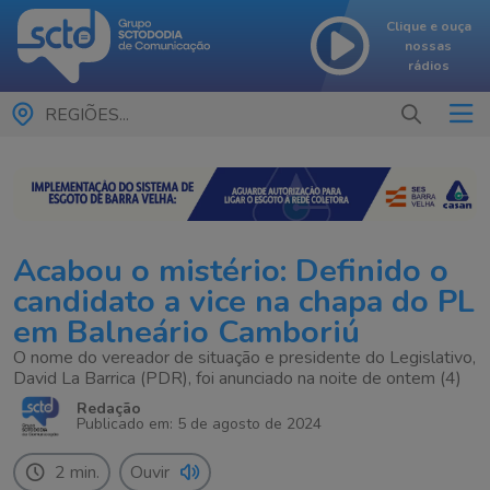
Clique e ouça
nossas
rádios
REGIÕES...
Acabou o mistério: Definido o
candidato a vice na chapa do PL
em Balneário Camboriú
O nome do vereador de situação e presidente do Legislativo,
David La Barrica (PDR), foi anunciado na noite de ontem (4)
Redação
Publicado em: 5 de agosto de 2024
2 min.
Ouvir