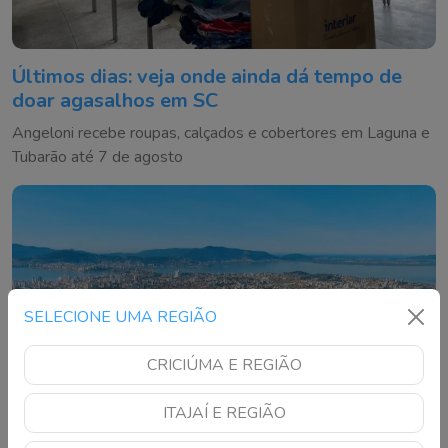
Últimos dias: veja onde ainda dá tempo de
doar agasalhos em SC
Angeloni recebe roupas, calçados e cobertores em Laguna e
Tubarão até 7 de agosto
SELECIONE UMA REGIÃO
CRICIÚMA E REGIÃO
ITAJAÍ E REGIÃO