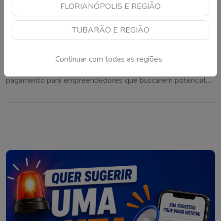
FLORIANÓPOLIS E REGIÃO
TUBARÃO E REGIÃO
São José anuncia mudança que afeta quem
pretende construir
Continuar com todas as regiões
Novo decreto define valores, descontos e formas de
pagamento para empreendedores que buscarem potencial
construtivo adicional