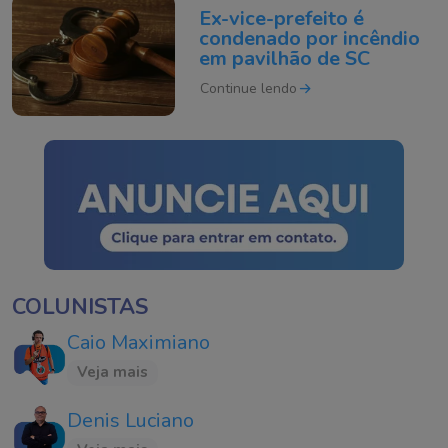
Ex-vice-prefeito é
condenado por incêndio
em pavilhão de SC
Continue lendo
COLUNISTAS
Caio Maximiano
Veja mais
Denis Luciano