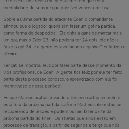
O técnico ainda ressaltou que o time tem que ter a
mentalidade de sempre que possível vencer em casa.
Sobre a última partida do atacante Eder, o comandante
afirmou que o jogador queria sim fazer um gol na partida,
como forma de despedida. “Ele tinha a gana de marcar mais
um gol, mas o Eder 23, não poderia ter 24 gols, ele não ia
fazer o gol 24, e a gente estava fadado a ganhar”, enfatizou o
técnico.
Tencati se mostrou feliz por fazer parte desse momento da
vida profissional de Eder. “A gente fica feliz por ele ter feito
parte deste processo conosco, o aprendizado com ele foi
maravilhoso e neste período”.
Fellipe Mateus acabou levando o terceiro cartão amarelo e
está fora da próxima partida. Caíke e Matheusinho estão se
recuperando de lesões e podem ou não fazer parte da
próxima partida do time. “Os atletas que ainda estão em
processo de transição, a partir de segunda e terça que nós