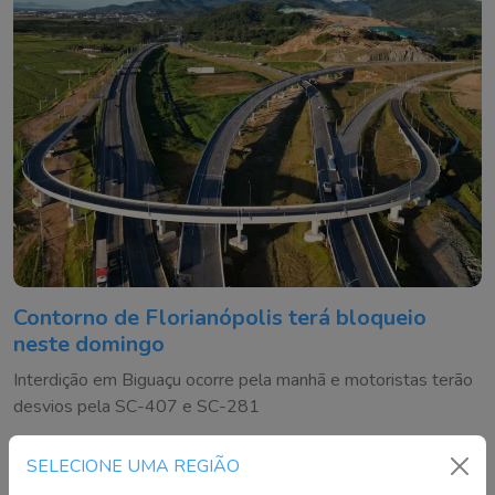
Contorno de Florianópolis terá bloqueio
neste domingo
Interdição em Biguaçu ocorre pela manhã e motoristas terão
desvios pela SC-407 e SC-281
SELECIONE UMA REGIÃO