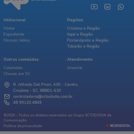
Intitucional
Regiões
Home
Criciúma e Região
Expediente
Itajaí e Região
Nossas rádios
Florianópolis e Região
Tubarão e Região
Outros conteúdos
Atendimento
Colunistas
Anuncie
Chuvas em SC
R. Alfredo Del Priori, 430 - Centro,
Criciúma - SC, 88801-630
controladoria@sctododia.com.br
48 99120.4849
©2025 - Todos os direitos reservados ao Grupo SCTODODIA de
Comunicação.
Política de privacidade