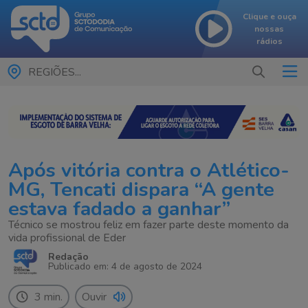
Clique e ouça
nossas
rádios
REGIÕES...
Após vitória contra o Atlético-
MG, Tencati dispara “A gente
estava fadado a ganhar”
Técnico se mostrou feliz em fazer parte deste momento da
vida profissional de Eder
Redação
Publicado em: 4 de agosto de 2024
3 min.
Ouvir