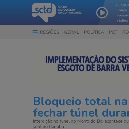
Clique 
ouça
nossas
rádios
REGIÕES
GERAL
POLÍTICA
PET
RE
Bloqueio total n
fechar túnel dur
Interdição no túnel do Morro do Boi acontece 
sentido Curitiba