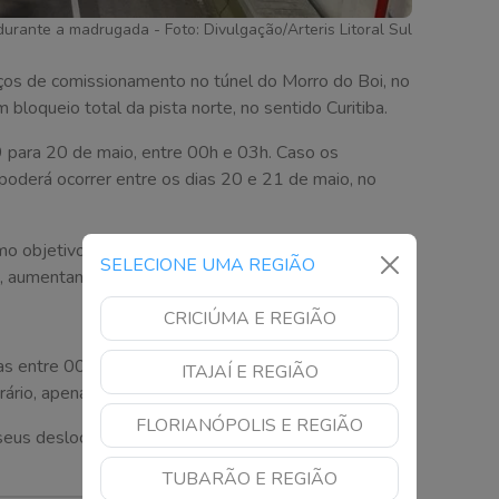
urante a madrugada - Foto: Divulgação/Arteris Litoral Sul
viços de comissionamento no túnel do Morro do Boi, no
oqueio total da pista norte, no sentido Curitiba.
 para 20 de maio, entre 00h e 03h. Caso os
poderá ocorrer entre os dias 20 e 21 de maio, no
o objetivo testar e garantir o funcionamento dos
SELECIONE UMA REGIÃO
s, aumentando a segurança no trecho.
CRICIÚMA E REGIÃO
as entre 00h e 03h;
ITAJAÍ E REGIÃO
ário, apenas se houver necessidade.
FLORIANÓPOLIS E REGIÃO
 seus deslocamentos com antecedência e respeitarem
TUBARÃO E REGIÃO