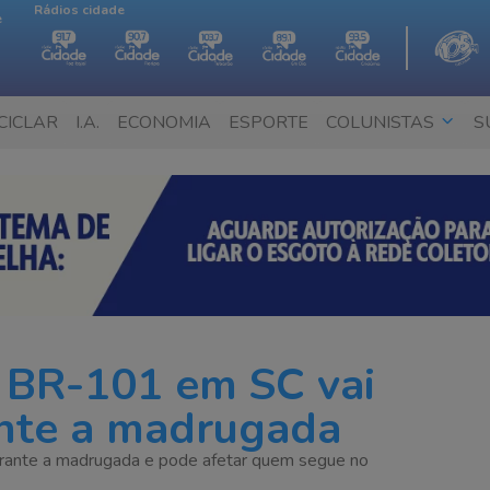
Rádios cidade
e
CICLAR
I.A.
ECONOMIA
ESPORTE
COLUNISTAS
S
a BR-101 em SC vai
ante a madrugada
durante a madrugada e pode afetar quem segue no