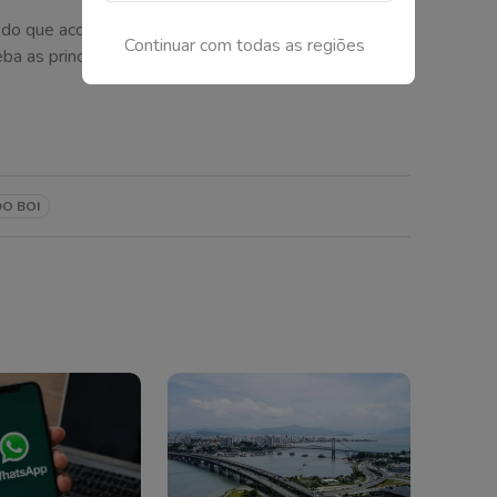
 do que acontece em Santa Catarina!
Continuar com todas as regiões
as principais notícias direto no seu celular.
O BOI