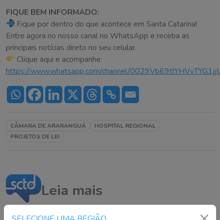
FIQUE BEM INFORMADO:
Fique por dentro do que acontece em Santa Catarina!
Entre agora no nosso canal no WhatsApp e receba as
principais notícias direto no seu celular.
Clique aqui e acompanhe:
https://www.whatsapp.com/channel/0029Vb69tlYHVvTYG1j
CÂMARA DE ARARANGUÁ
HOSPITAL REGIONAL
PROJETOS DE LEI
Leia mais
SELECIONE UMA REGIÃO