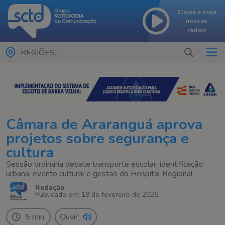
Clique e ouça
nossas
rádios
REGIÕES...
Câmara de Araranguá aprova
projetos sobre segurança e
cultura
Sessão ordinária debate transporte escolar, identificação
urbana, evento cultural e gestão do Hospital Regional
Redação
Publicado em: 19 de fevereiro de 2026
5 min.
Ouvir