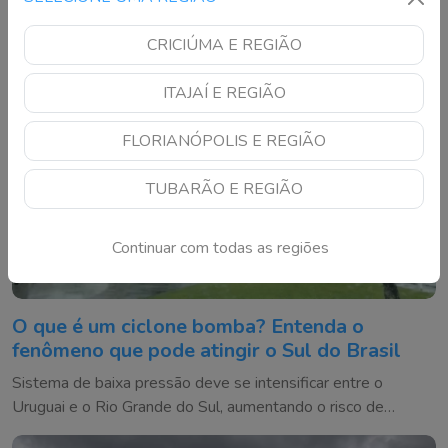
CRICIÚMA E REGIÃO
ITAJAÍ E REGIÃO
FLORIANÓPOLIS E REGIÃO
TUBARÃO E REGIÃO
Continuar com todas as regiões
O que é um ciclone bomba? Entenda o
fenômeno que pode atingir o Sul do Brasil
Sistema de baixa pressão deve se intensificar entre o
Uruguai e o Rio Grande do Sul, aumentando o risco de
temporais e ventos fortes