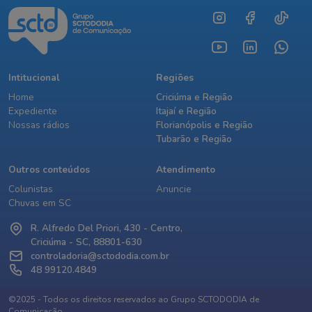
Intitucional
Regiões
Home
Criciúma e Região
Expediente
Itajaí e Região
Nossas rádios
Florianópolis e Região
Tubarão e Região
Outros conteúdos
Atendimento
Colunistas
Anuncie
Chuvas em SC
R. Alfredo Del Priori, 430 - Centro,
Criciúma - SC, 88801-630
controladoria@sctododia.com.br
48 99120.4849
©2025 - Todos os direitos reservados ao Grupo SCTODODIA de
Comunicação.