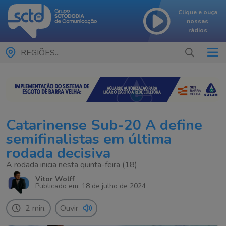
Clique e ouça
nossas
rádios
REGIÕES...
Catarinense Sub-20 A define
semifinalistas em última
rodada decisiva
A rodada inicia nesta quinta-feira (18)
Vitor Wolff
Publicado em: 18 de julho de 2024
2 min.
Ouvir