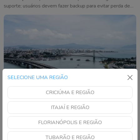
suporte; usuários devem fazer backup para evitar perda de
conversas
SELECIONE UMA REGIÃO
CRICIÚMA E REGIÃO
ITAJAÍ E REGIÃO
Florianópolis vai investir R$ 9,2 milhões para
FLORIANÓPOLIS E REGIÃO
recuperar ruas em todas as regiões da cidade
TUBARÃO E REGIÃO