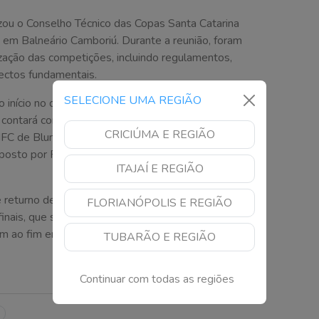
zou o Conselho Técnico das Copas Santa Catarina
 em Balneário Camboriú. Durante a reunião, foram
zação das competições, incluindo regulamentos,
pectos fundamentais.
SELECIONE UMA REGIÃO
início no dia 24 de agosto, apresentando tabelas
contará com a participação de oito equipes, divididas
CRICIÚMA E REGIÃO
ui NFC de Blumenau, Camponovense de Campos Novos,
osto por Profut de Maracajá, Criciúma, Figueirense e
ITAJAÍ E REGIÃO
returno dentro de seus grupos respectivos. Os dois
FLORIANÓPOLIS E REGIÃO
nais, que serão decididas em confrontos de ida e
em ao fim em novembro deste ano.
TUBARÃO E REGIÃO
Continuar com todas as regiões