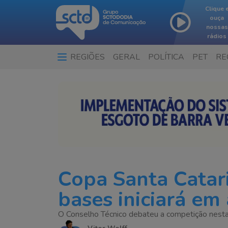
Clique 
ouça
nossas
rádios
REGIÕES
GERAL
POLÍTICA
PET
RE
Copa Santa Catar
bases iniciará em
O Conselho Técnico debateu a competição nesta 