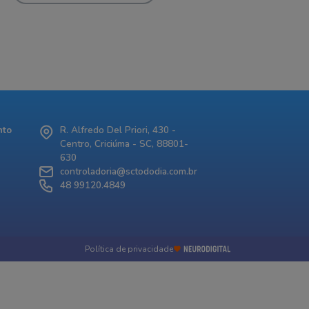
nto
R. Alfredo Del Priori, 430 -
Centro, Criciúma - SC, 88801-
630
controladoria@sctododia.com.br
48 99120.4849
Política de privacidade