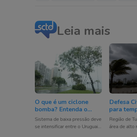
Leia mais
O que é um ciclone
Defesa Civ
bomba? Entenda o
para temp
fenômeno que pode
ventos fo
Sistema de baixa pressão deve
Região de T
atingir o Sul do Brasil
SC; veja 
se intensificar entre o Uruguai
área de alto 
tempo vir
e o Rio Grande do Sul,
destelhamen