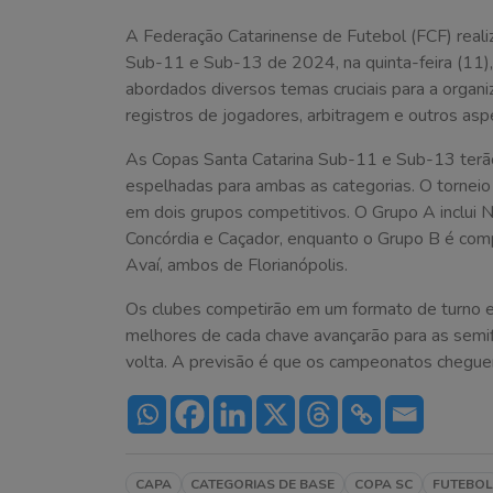
A Federação Catarinense de Futebol (FCF) reali
Sub-11 e Sub-13 de 2024, na quinta-feira (11),
abordados diversos temas cruciais para a organi
registros de jogadores, arbitragem e outros as
As Copas Santa Catarina Sub-11 e Sub-13 terão 
espelhadas para ambas as categorias. O torneio 
em dois grupos competitivos. O Grupo A incl
Concórdia e Caçador, enquanto o Grupo B é comp
Avaí, ambos de Florianópolis.
Os clubes competirão em um formato de turno e 
melhores de cada chave avançarão para as semifi
volta. A previsão é que os campeonatos chegu
CAPA
CATEGORIAS DE BASE
COPA SC
FUTEBOL