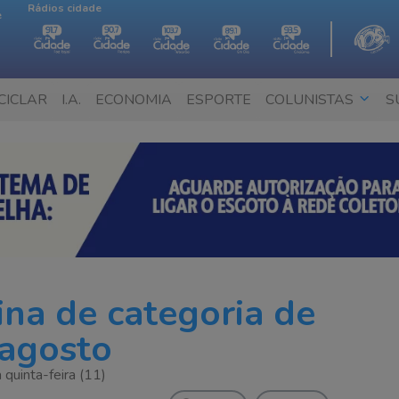
Rádios cidade
e
CICLAR
I.A.
ECONOMIA
ESPORTE
COLUNISTAS
S
ina de categoria de
 agosto
quinta-feira (11)