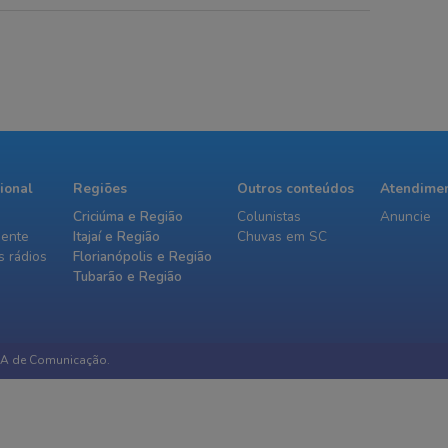
s na rede elétrica
encontraram uma causa
s entre quinta e
definitiva
cional
Regiões
Outros conteúdos
Atendime
Criciúma e Região
Colunistas
Anuncie
iente
Itajaí e Região
Chuvas em SC
 rádios
Florianópolis e Região
Tubarão e Região
IA de Comunicação.