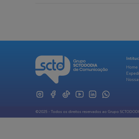
aumentando o risco de
árvores, dano
temporais e ventos fortes
e alagamento
sexta-feira
Intitu
Home
Exped
Nossas
©2025 - Todos os direitos reservados ao Grupo SCTODOD