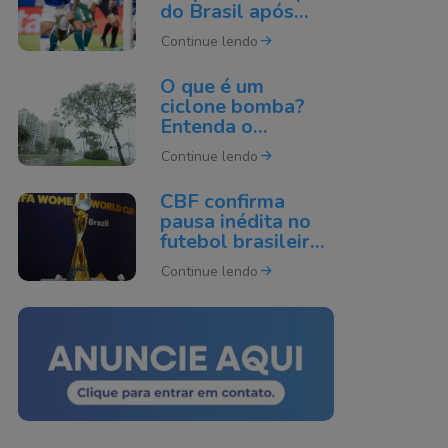
do Brasil após
derrota para o
Continue lendo
Cruzeiro
O que é um
ciclone bomba?
Entenda o
fenômeno que
Continue lendo
pode atingir o Sul
do Brasil
CBF confirma
pausa inédita no
futebol brasileiro
por causa da Copa
Continue lendo
do Mundo de 2027