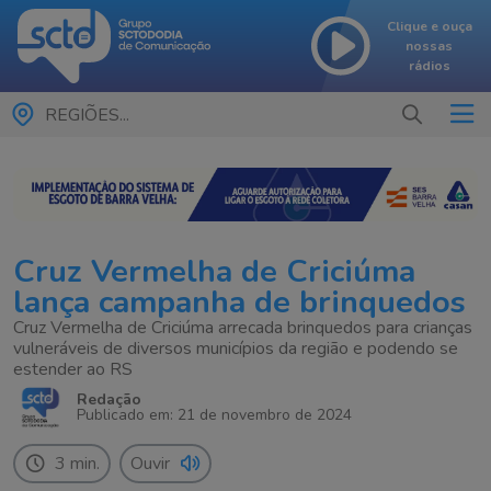
Clique e ouça
nossas
rádios
REGIÕES...
Cruz Vermelha de Criciúma
lança campanha de brinquedos
Cruz Vermelha de Criciúma arrecada brinquedos para crianças
vulneráveis de diversos municípios da região e podendo se
estender ao RS
Redação
Publicado em: 21 de novembro de 2024
3 min.
Ouvir