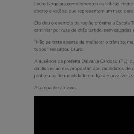
Lauro Nogueira complementou as críticas, menci
aberto e valões, que representam um risco para
Ele deu o exemplo da região próxima a Escola Tr
caminhar por ruas de chão batido, sem calçadas
“Não se trata apenas de melhorar o trânsito, ma
todos,” ressaltou Lauro.
A ausência da prefeita Dalvania Cardoso (PL), q
da discussão nas propostas dos candidatos de o
problemas de mobilidade em Içara e possíveis s
Acompanhe ao vivo: