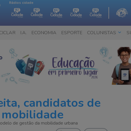
Rádios cidade
e
CICLAR
I.A.
ECONOMIA
ESPORTE
COLUNISTAS
S
ita, candidatos de
e mobilidade
modelo de gestão da mobilidade urbana