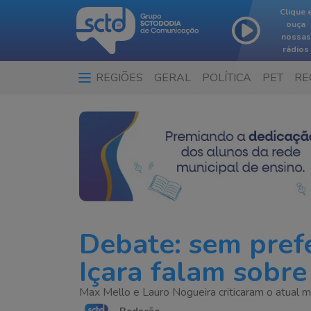
Clique 
ouça
nossas
rádios
REGIÕES
GERAL
POLÍTICA
PET
RE
Debate: sem prefe
Içara falam sobr
Max Mello e Lauro Nogueira criticaram o atual 