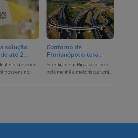
a solução
Contorno de
 de até 2
Florianópolis terá
 Correios em
bloqueio neste
Ingleses recebeu
Interdição em Biguaçu ocorre
olis
domingo
il pessoas no
pela manhã e motoristas terão
estre, segundo a
desvios pela SC-407 e SC-
281