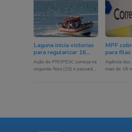
Laguna inicia vistorias
MPF cobr
para regularizar 16
para filas
embarcações da pesca
horas nos
Ação do PROPESC começa na
Agência dos 
artesanal
Florianóp
segunda-feira (10) e passará
mais de 18 m
por seis localidades do
primeiro sem
município
estatal