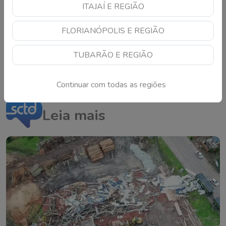
ITAJAÍ E REGIÃO
FLORIANÓPOLIS E REGIÃO
AQUECEDORES
AR-CONDICIONADO
CONSUMO CONSCIENTE
ECONOMIA DE ENERGIA
ELETRICIDADE
ENERGIA RENOVÁVEL
TUBARÃO E REGIÃO
GELADEIRAS
MANCHETE
SUSTENTABILIDADE
Continuar com todas as regiões
Leia mais