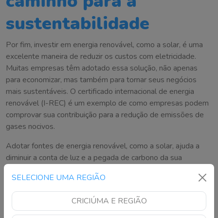
caminho para a
sustentabilidade
Por fim, investir em energia renovável, como a solar, é uma
excelente maneira de reduzir os custos com eletricidade.
Muitas empresas têm adotado essa solução, não apenas
para economizar, mas também para tornar seus negócios
mais sustentáveis. O certificado internacional de energia
renovável (I-REC) é um exemplo de como empresas podem
comprovar sua contribuição para a redução de emissões de
gases nocivos.
Adotar fontes de energia renovável, como a solar, ajuda a
diminuir a conta de luz e a pegada de carbono da sua
empresa, beneficiando tanto seu bolso quanto o meio
SELECIONE UMA REGIÃO
ambiente.
Fonte: EDP
CRICIÚMA E REGIÃO