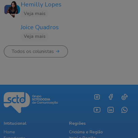
Hemilly Lopes
Veja mais
Joice Quadros
Veja mais
Todos os colunistas
Intitucional
Regiões
Home
Criciúma e Região