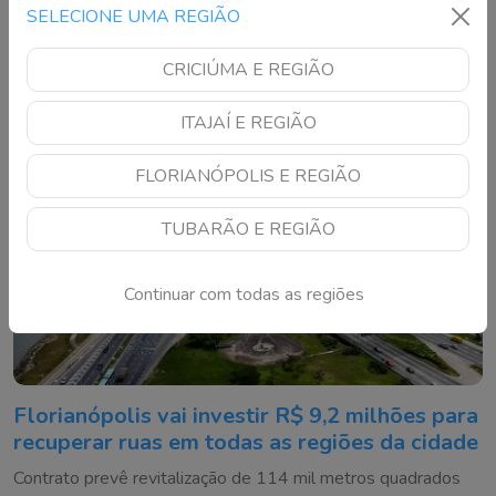
suporte; usuários devem fazer backup para evitar perda de
SELECIONE UMA REGIÃO
conversas
CRICIÚMA E REGIÃO
ITAJAÍ E REGIÃO
FLORIANÓPOLIS E REGIÃO
TUBARÃO E REGIÃO
Continuar com todas as regiões
Florianópolis vai investir R$ 9,2 milhões para
recuperar ruas em todas as regiões da cidade
Contrato prevê revitalização de 114 mil metros quadrados