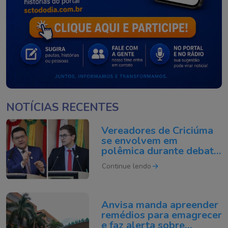
NOTÍCIAS RECENTES
Vereadores de Criciúma
se envolvem em
polêmica durante debate
na Câmara
Continue lendo
Anvisa manda apreender
remédios para emagrecer
e faz alerta sobre