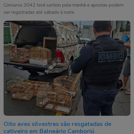
Concurso 3042 terá sorteio pela manhã e apostas podem
ser registradas até sábado à noite
Oito aves silvestres são resgatadas de
cativeiro em Balneário Camboriú