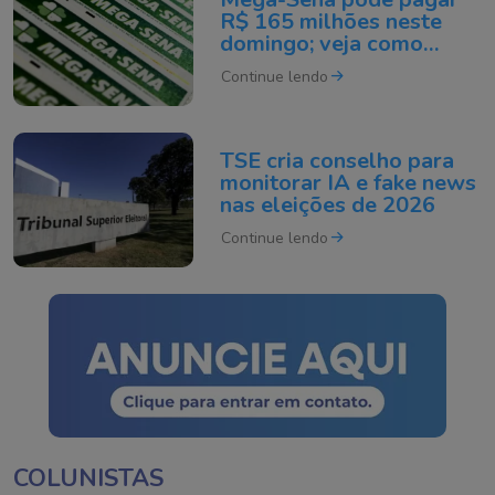
R$ 165 milhões neste
domingo; veja como
apostar
Continue lendo
TSE cria conselho para
monitorar IA e fake news
nas eleições de 2026
Continue lendo
COLUNISTAS