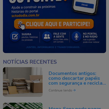
NOTÍCIAS RECENTES
Documentos antigos:
como descartar papéis
com segurança e reciclar
do jeito certo
Continue lendo
Mega-Sena pode pagar