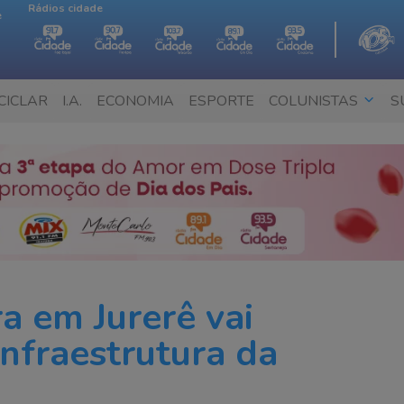
Rádios cidade
e
CICLAR
I.A.
ECONOMIA
ESPORTE
COLUNISTAS
S
ra em Jurerê vai
infraestrutura da