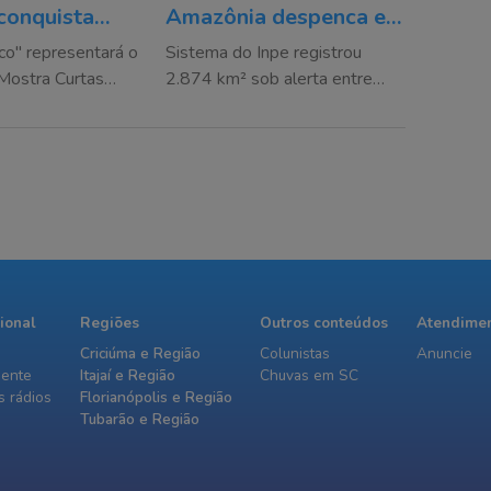
conquista
Amazônia despenca e
um dos
atinge menor nível em
co" representará o
Sistema do Inpe registrou
estivais de
10 anos
 Mostra Curtas
2.874 km² sob alerta entre
 Sul
 do FAM 2026 e
agosto de 2025 e julho de
emiações em
2026, com queda também no
Cerrado
cional
Regiões
Outros conteúdos
Atendime
Criciúma e Região
Colunistas
Anuncie
iente
Itajaí e Região
Chuvas em SC
 rádios
Florianópolis e Região
Tubarão e Região