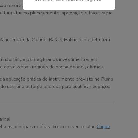
são revertidas em obras de infraestrutura. A empresa
eitura atua no planejamento, aprovação e fiscalização.
e Manutenção da Cidade, Rafael Hahne, o modelo tem
importância para agilizar os investimentos em
o das diversas regiões da nossa cidade”, afirmou.
a aplicação prática do instrumento previsto no Plano
 de utilizar a outorga onerosa para qualificar espaços
rina!
 as principais notícias direto no seu celular.
Clique