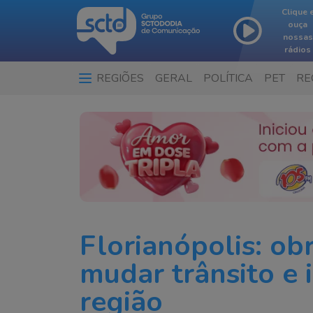
Clique 
ouça
nossas
rádios
REGIÕES
GERAL
POLÍTICA
PET
RE
…
Florianópolis: ob
mudar trânsito e 
região