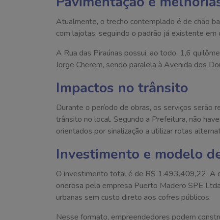
Pavimentação e melhorias
Atualmente, o trecho contemplado é de chão ba
com lajotas, seguindo o padrão já existente em 
A Rua das Piraúnas possui, ao todo, 1,6 quilôme
Jorge Cherem, sendo paralela à Avenida dos Dour
Impactos no trânsito
Durante o período de obras, os serviços serão r
trânsito no local. Segundo a Prefeitura, não hav
orientados por sinalização a utilizar rotas altern
Investimento e modelo d
O investimento total é de R$ 1.493.409,22. A 
onerosa pela empresa Puerto Madero SPE Ltda.,
urbanas sem custo direto aos cofres públicos.
Nesse formato, empreendedores podem construir