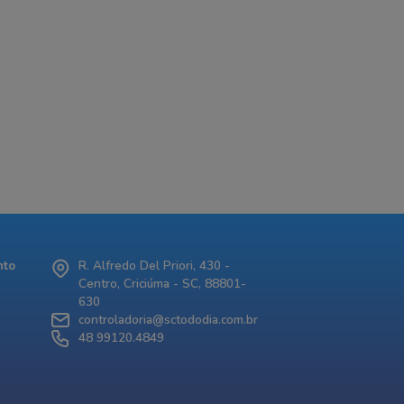
nto
R. Alfredo Del Priori, 430 -
Centro, Criciúma - SC, 88801-
630
controladoria@sctododia.com.br
48 99120.4849