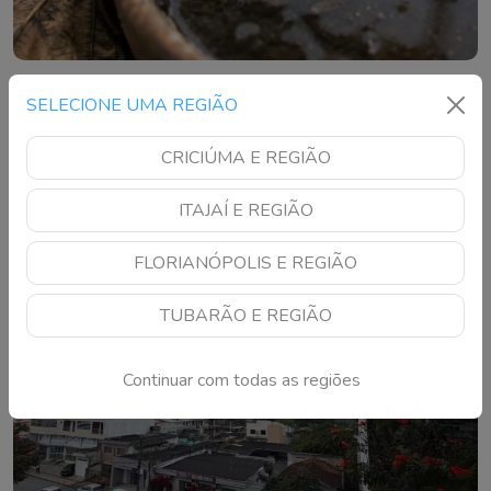
Laguna bate recorde de focos da dengue e
SELECIONE UMA REGIÃO
preocupa autoridades
Município registra 119 focos do Aedes aegypti, maior
CRICIÚMA E REGIÃO
número da história, e reforça apelo para que moradores
eliminem criadouros
ITAJAÍ E REGIÃO
FLORIANÓPOLIS E REGIÃO
TUBARÃO E REGIÃO
Continuar com todas as regiões