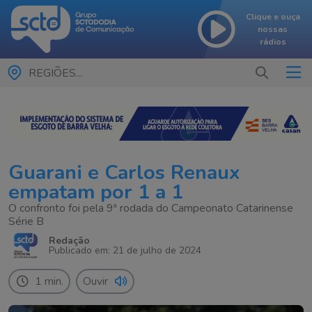
Clique e ouça
nossas
rádios
REGIÕES...
Guarani e Carlos Renaux
empatam por 1 a 1
O confronto foi pela 9ª rodada do Campeonato Catarinense
Série B
Redação
Publicado em: 21 de julho de 2024
1 min.
Ouvir