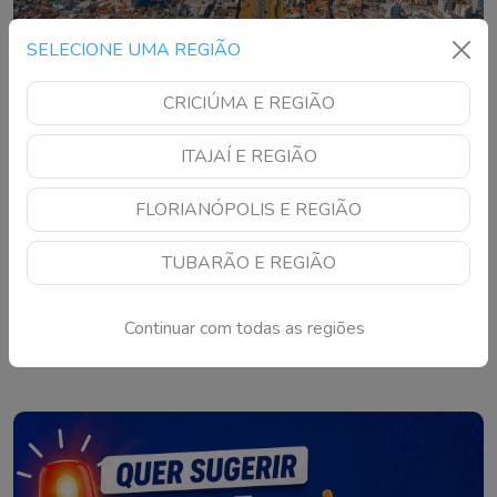
SELECIONE UMA REGIÃO
CRICIÚMA E REGIÃO
ITAJAÍ E REGIÃO
São José anuncia mudança que afeta quem
pretende construir
FLORIANÓPOLIS E REGIÃO
Novo decreto define valores, descontos e formas de
pagamento para empreendedores que buscarem potencial
TUBARÃO E REGIÃO
construtivo adicional
Continuar com todas as regiões