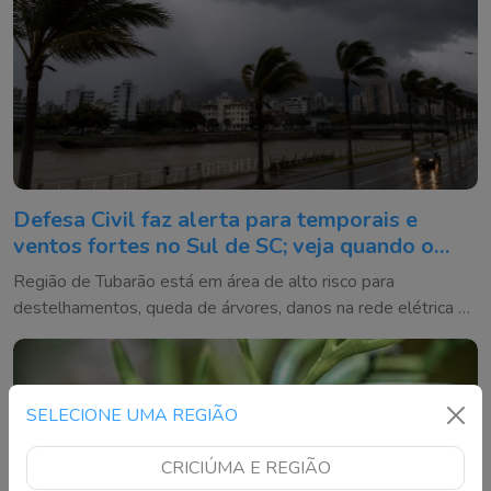
Defesa Civil faz alerta para temporais e
ventos fortes no Sul de SC; veja quando o
tempo vira
Região de Tubarão está em área de alto risco para
destelhamentos, queda de árvores, danos na rede elétrica e
alagamentos entre quinta e sexta-feira
SELECIONE UMA REGIÃO
CRICIÚMA E REGIÃO