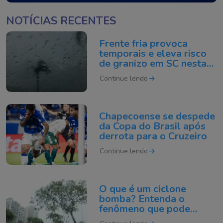
NOTÍCIAS RECENTES
Frente fria provoca
temporais e eleva risco
de granizo em SC nesta
quinta-feira
Continue lendo
Chapecoense se despede
da Copa do Brasil após
derrota para o Cruzeiro
Continue lendo
O que é um ciclone
bomba? Entenda o
fenômeno que pode
atingir o Sul do Brasil