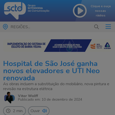
Clique e ouça
nossas
rádios
REGIÕES...
Hospital de São José ganha
novos elevadores e UTI Neo
renovada
As obras incluem a substituição do mobiliário, nova pintura e
revisão na estrutura elétrica
Vitor Wolff
Publicado em: 10 de dezembro de 2024
2 min.
Ouvir