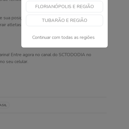
FLORIANÓPOLIS E REGIÃO
ce sua posição como um dos principais polos do surfe
TUBARÃO E REGIÃO
ir atletas e turistas de diferentes partes do Brasil e
Continuar com todas as regiões
arina! Entre agora no canal do SCTODODIA no
no seu celular.
ASIL