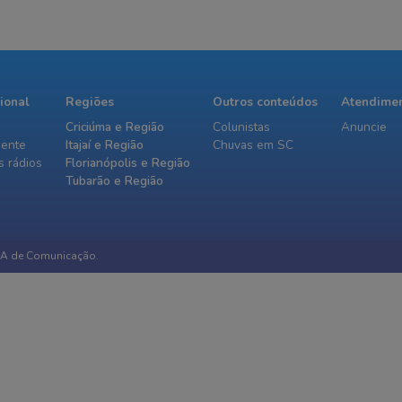
cional
Regiões
Outros conteúdos
Atendime
Criciúma e Região
Colunistas
Anuncie
iente
Itajaí e Região
Chuvas em SC
 rádios
Florianópolis e Região
Tubarão e Região
IA de Comunicação.