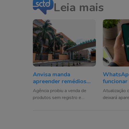
Leia mais
Anvisa manda
WhatsApp
apreender remédios
funcionar
para emagrecer e faz
celulares;
Agência proibiu a venda de
Atualização d
alerta sobre
está na li
produtos sem registro e
deixará apar
testosterona
identificou lote falso de
suporte; usu
falsificada
medicamento à base de
backup para 
testosterona
conversas