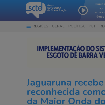
Clique 
ouça
nossas
rádios
REGIÕES
GERAL
POLÍTICA
PET
RE
Jaguaruna recebe t
reconhecida como
da Maior Onda do