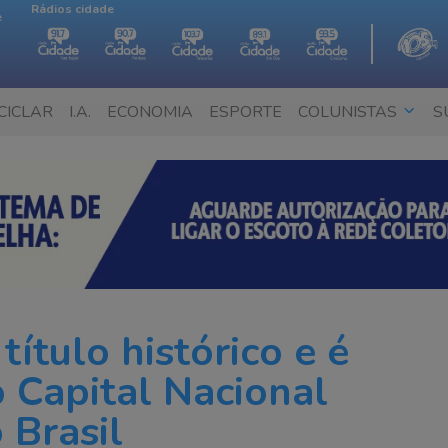
Rádios cidade
e
CICLAR
I.A.
ECONOMIA
ESPORTE
COLUNISTAS
S
ítulo histórico e é
 Capital Nacional
 Brasil