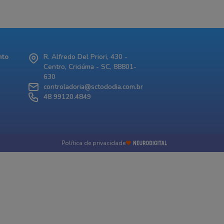
nto
R. Alfredo Del Priori, 430 -
Centro, Criciúma - SC, 88801-
630
controladoria@sctododia.com.br
48 99120.4849
Política de privacidade