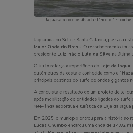
Jaguaruna recebe título histórico e é reconhe
Jaguaruna, no Sul de Santa Catarina, passa a ost
Maior Onda do Brasil
. O reconhecimento foi c
presidente
Luiz Inácio Lula da Silva
na última t
O título reforça a importância da
Laje da Jagua
,
quilômetros da costa e conhecida como a
“Naza
principais destinos do surfe de ondas gigantes n
A conquista é resultado de um projeto de lei 
após mobilização de entidades ligadas ao surfe 
relevância esportiva e turística da Laje da Jagua 
Em 2025, o município entrou para a história ao r
Lucas Chumbo
encarou uma onda de
14,82 m
2026,
Michaela Fregonese
estabeleceu o reco