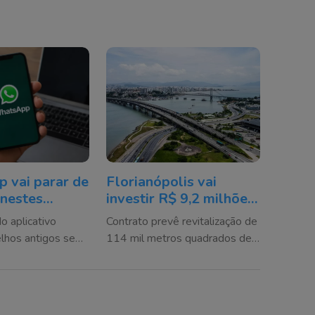
 vai parar de
Florianópolis vai
 nestes
investir R$ 9,2 milhões
 veja se o seu
para recuperar ruas em
o aplicativo
Contrato prevê revitalização de
sta
todas as regiões da
elhos antigos sem
114 mil metros quadrados de
cidade
ários devem fazer
pavimentação asfáltica em
evitar perda de
bairros da Ilha e da região
continental