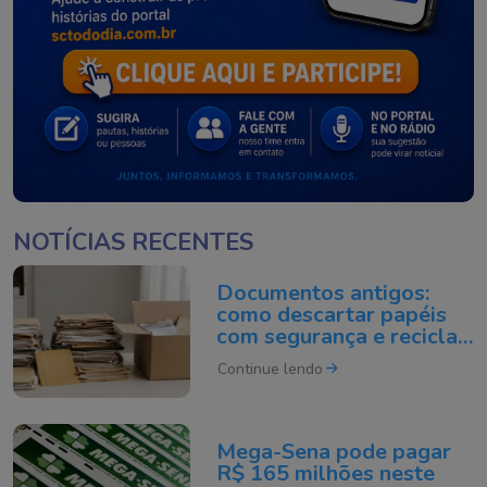
NOTÍCIAS RECENTES
Documentos antigos:
como descartar papéis
com segurança e reciclar
do jeito certo
Continue lendo
Mega-Sena pode pagar
R$ 165 milhões neste