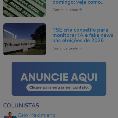
domingo; veja como
apostar
Continue lendo
TSE cria conselho para
monitorar IA e fake news
nas eleições de 2026
Continue lendo
COLUNISTAS
Caio Maximiano