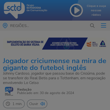
Clique e ouça
nossas
rádios
REGIÕES...
Jogador criciumense na mira de
gigante do futebol inglês
Johnny Cardoso, jogador que passou base do Criciúma, pode
se transferir do Real Betis para o Tottenham, em negociação
envolvendo Lo Celso
Redação
Publicado em: 30 de agosto de 2024
1 min.
Ouvir