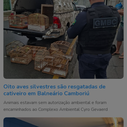
Oito aves silvestres são resgatadas de
cativeiro em Balneário Camboriú
Animais estavam sem autorização ambiental e foram
encaminhados ao Complexo Ambiental Cyro Gevaerd