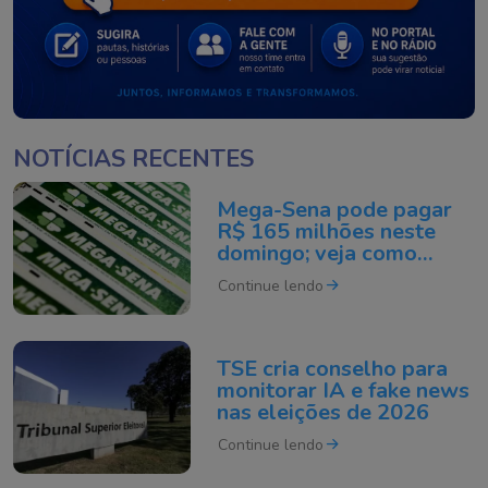
NOTÍCIAS RECENTES
Mega-Sena pode pagar
R$ 165 milhões neste
domingo; veja como
apostar
Continue lendo
TSE cria conselho para
monitorar IA e fake news
nas eleições de 2026
Continue lendo