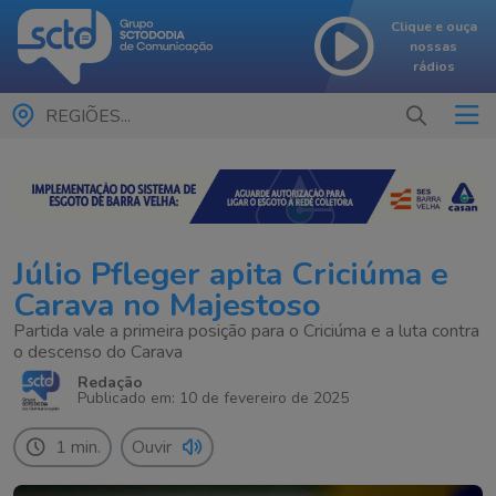
Clique e ouça
nossas
rádios
REGIÕES...
Júlio Pfleger apita Criciúma e
Carava no Majestoso
Partida vale a primeira posição para o Criciúma e a luta contra
o descenso do Carava
Redação
Publicado em: 10 de fevereiro de 2025
1 min.
Ouvir