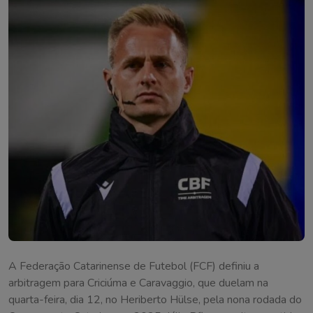
A Federação Catarinense de Futebol (FCF) definiu a
arbitragem para Criciúma e Caravaggio, que duelam na
quarta-feira, dia 12, no Heriberto Hülse, pela nona rodada do