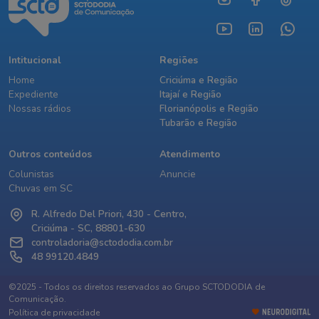
Intitucional
Regiões
Home
Criciúma e Região
Expediente
Itajaí e Região
Nossas rádios
Florianópolis e Região
Tubarão e Região
Outros conteúdos
Atendimento
Colunistas
Anuncie
Chuvas em SC
R. Alfredo Del Priori, 430 - Centro,
Criciúma - SC, 88801-630
controladoria@sctododia.com.br
48 99120.4849
©2025 - Todos os direitos reservados ao Grupo SCTODODIA de
Comunicação.
Política de privacidade