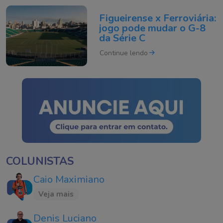
Figueirense x Ferroviária:
jogo pode mudar o G-8
da Série C
Continue lendo
COLUNISTAS
Caio Maximiano
Veja mais
Denis Luciano