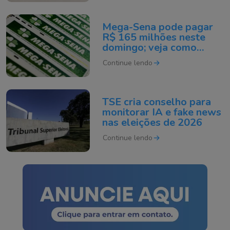
Mega-Sena pode pagar
R$ 165 milhões neste
domingo; veja como
apostar
Continue lendo
TSE cria conselho para
monitorar IA e fake news
nas eleições de 2026
Continue lendo