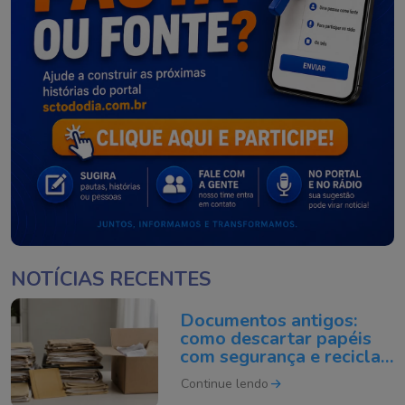
NOTÍCIAS RECENTES
Documentos antigos:
como descartar papéis
com segurança e reciclar
do jeito certo
Continue lendo