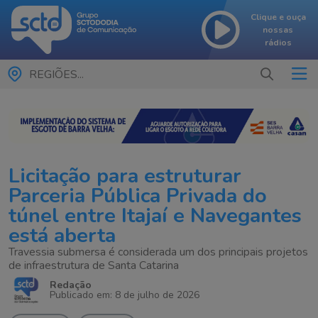
Clique e ouça
nossas
rádios
REGIÕES...
Licitação para estruturar
Parceria Pública Privada do
túnel entre Itajaí e Navegantes
está aberta
Travessia submersa é considerada um dos principais projetos
de infraestrutura de Santa Catarina
Redação
Publicado em: 8 de julho de 2026