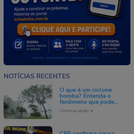
NOTÍCIAS RECENTES
O que é um ciclone
bomba? Entenda o
fenômeno que pode
atingir o Sul do Brasil
Continue lendo
CBF confirma pausa