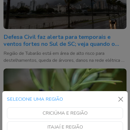
Defesa Civil faz alerta para temporais e
ventos fortes no Sul de SC; veja quando o
tempo vira
Região de Tubarão está em área de alto risco para
destelhamentos, queda de árvores, danos na rede elétrica e
alagamentos entre quinta e sexta-feira
SELECIONE UMA REGIÃO
CRICIÚMA E REGIÃO
ITAJAÍ E REGIÃO