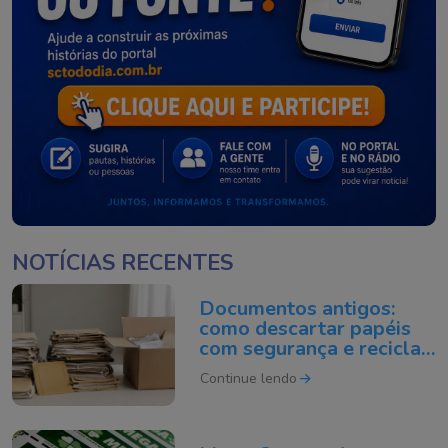
NOTÍCIAS RECENTES
Documentos antigos:
como descartar papéis
com segurança e reciclar
do jeito certo
Continue lendo