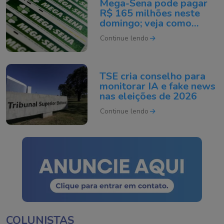
Mega-Sena pode pagar
R$ 165 milhões neste
domingo; veja como
apostar
Continue lendo
TSE cria conselho para
monitorar IA e fake news
nas eleições de 2026
Continue lendo
COLUNISTAS