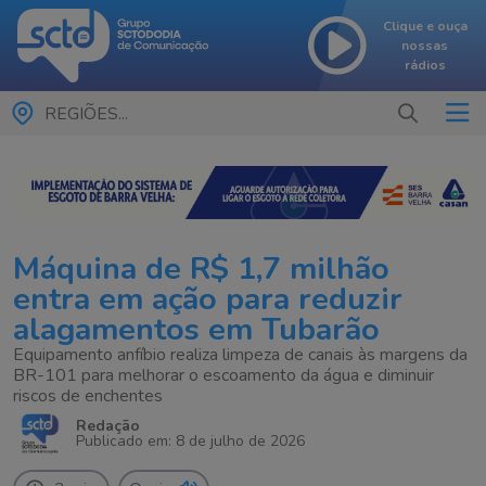
Clique e ouça
nossas
rádios
REGIÕES...
Máquina de R$ 1,7 milhão
entra em ação para reduzir
alagamentos em Tubarão
Equipamento anfíbio realiza limpeza de canais às margens da
BR-101 para melhorar o escoamento da água e diminuir
riscos de enchentes
Redação
Publicado em: 8 de julho de 2026