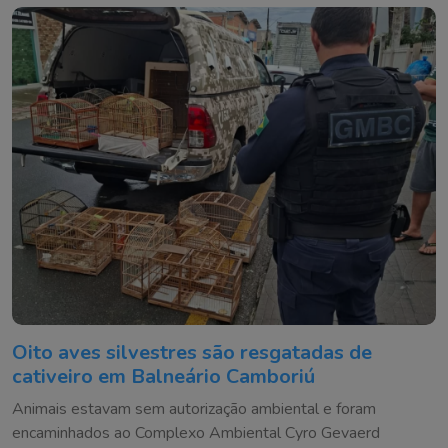
Oito aves silvestres são resgatadas de
cativeiro em Balneário Camboriú
Animais estavam sem autorização ambiental e foram
encaminhados ao Complexo Ambiental Cyro Gevaerd