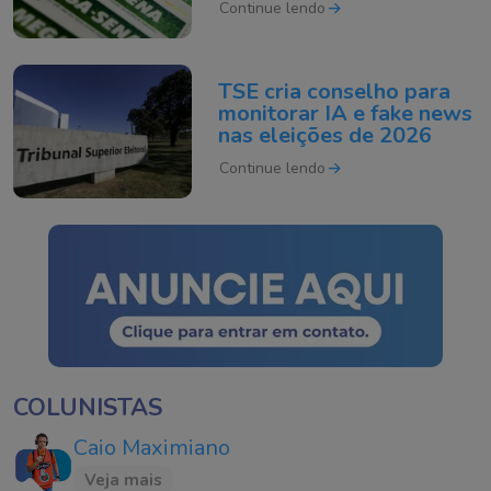
Continue lendo
TSE cria conselho para
monitorar IA e fake news
nas eleições de 2026
Continue lendo
COLUNISTAS
Caio Maximiano
Veja mais