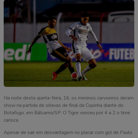
Na noite desta quinta-feira, 16, os meninos carvoeiros deram
show na partida de oitavas de final da Copinha diante do
Botafogo, em Bálsamo/SP. O Tigre venceu por 4 a 2 o time
carioca.
Apesar de sair em desvantagem no placar com gol de Paulo