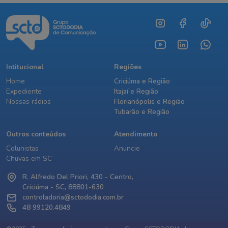
Intitucional
Regiões
Home
Criciúma e Região
Expediente
Itajaí e Região
Nossas rádios
Florianópolis e Região
Tubarão e Região
Outros conteúdos
Atendimento
Colunistas
Anuncie
Chuvas em SC
R. Alfredo Del Priori, 430 - Centro,
Criciúma - SC, 88801-630
controladoria@sctododia.com.br
48 99120.4849