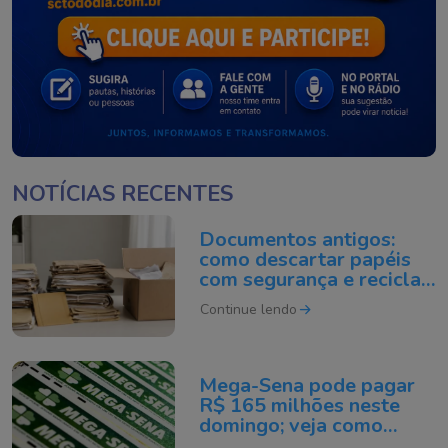
NOTÍCIAS RECENTES
Documentos antigos:
como descartar papéis
com segurança e reciclar
do jeito certo
Continue lendo
Mega-Sena pode pagar
R$ 165 milhões neste
domingo; veja como
apostar