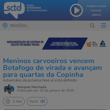
Clique e ouça
nossas
rádios
REGIÕES...
Meninos carvoeiros vencem
Botafogo de virada e avançam
para quartas da Copinha
Adversário da próxima fase já está definido
Maiquel Machado
Publicado em: 16 de janeiro de 2025
1 min.
Ouvir