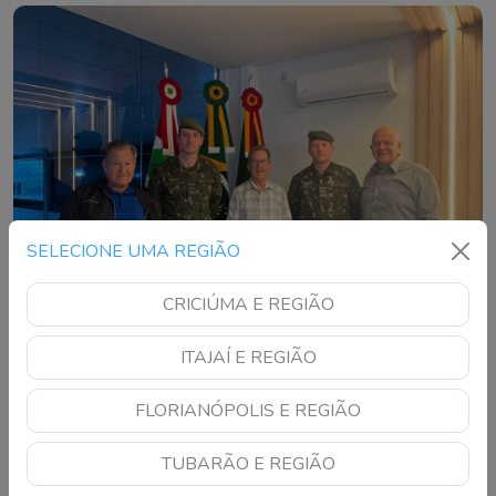
SELECIONE UMA REGIÃO
CRICIÚMA E REGIÃO
ITAJAÍ E REGIÃO
Maracajá poderá abrigar base do Exército em
FLORIANÓPOLIS E REGIÃO
casos de desastres climáticos
Município foi definido como ponto estratégico para atuação
TUBARÃO E REGIÃO
militar em situações de calamidade e reforço às ações da