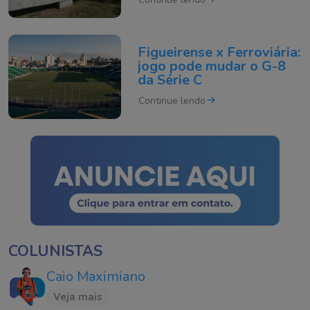
Figueirense x Ferroviária:
jogo pode mudar o G-8
da Série C
Continue lendo
COLUNISTAS
Caio Maximiano
Veja mais