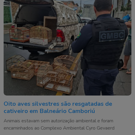
Oito aves silvestres são resgatadas de
cativeiro em Balneário Camboriú
Animais estavam sem autorização ambiental e foram
encaminhados ao Complexo Ambiental Cyro Gevaerd