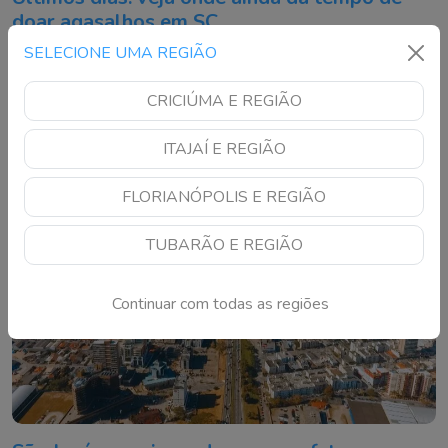
doar agasalhos em SC
SELECIONE UMA REGIÃO
Angeloni recebe roupas, calçados e cobertores em Laguna e
Tubarão até 7 de agosto
CRICIÚMA E REGIÃO
ITAJAÍ E REGIÃO
FLORIANÓPOLIS E REGIÃO
TUBARÃO E REGIÃO
Continuar com todas as regiões