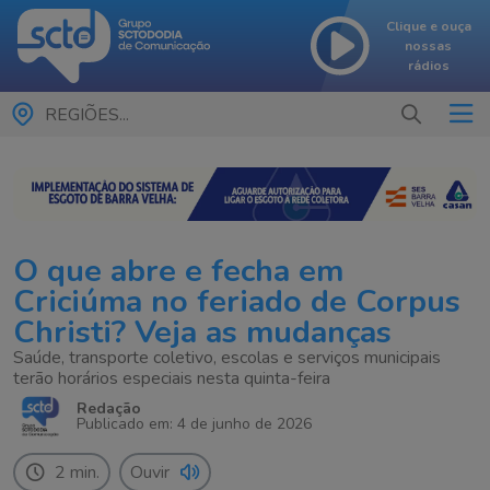
Clique e ouça
nossas
rádios
REGIÕES...
O que abre e fecha em
Criciúma no feriado de Corpus
Christi? Veja as mudanças
Saúde, transporte coletivo, escolas e serviços municipais
terão horários especiais nesta quinta-feira
Redação
Publicado em: 4 de junho de 2026
2 min.
Ouvir