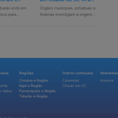
rtes no Sul de
alvo do Ministério
ubarão está em
Órgãos municipais, estaduais e
quando o
Público
risco para
federais investigam a origem
a
tos, queda de
da infestação, mas ainda não
s na rede elétrica
encontraram uma causa
s entre quinta e
definitiva
cional
Regiões
Outros conteúdos
Atendime
Criciúma e Região
Colunistas
Anuncie
iente
Itajaí e Região
Chuvas em SC
 rádios
Florianópolis e Região
Tubarão e Região