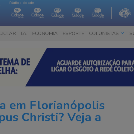
Rádios cidade
e
CICLAR
I.A.
ECONOMIA
ESPORTE
COLUNISTAS
S
a em Florianópolis
pus Christi? Veja a