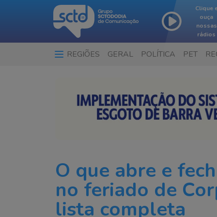
Clique 
ouça
nossas
rádios
REGIÕES
GERAL
POLÍTICA
PET
RE
O que abre e fech
no feriado de Cor
lista completa