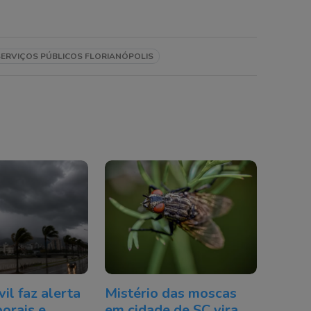
SERVIÇOS PÚBLICOS FLORIANÓPOLIS
il faz alerta
Mistério das moscas
orais e
em cidade de SC vira