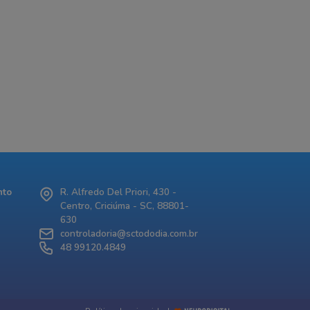
nto
R. Alfredo Del Priori, 430 -
Centro, Criciúma - SC, 88801-
630
controladoria@sctododia.com.br
48 99120.4849