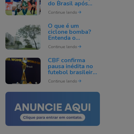
do Brasil após
derrota para o
Continue lendo
Cruzeiro
O que é um
ciclone bomba?
Entenda o
fenômeno que
Continue lendo
pode atingir o Sul
do Brasil
CBF confirma
pausa inédita no
futebol brasileiro
por causa da Copa
Continue lendo
do Mundo de 2027