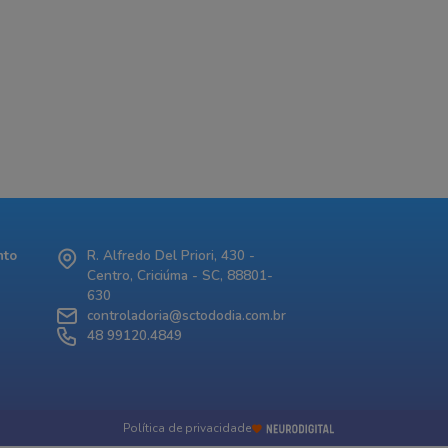
nto
R. Alfredo Del Priori, 430 -
Centro, Criciúma - SC, 88801-
630
controladoria@sctododia.com.br
48 99120.4849
Política de privacidade