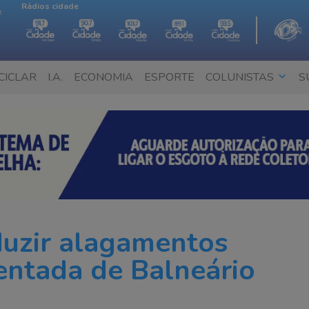
Rádios cidade
e
CICLAR
I.A.
ECONOMIA
ESPORTE
COLUNISTAS
S
uzir alagamentos
ntada de Balneário