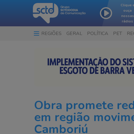
Clique 
ouça
nossas
rádios
REGIÕES
GERAL
POLÍTICA
PET
RE
Obra promete red
em região movime
Camboriú