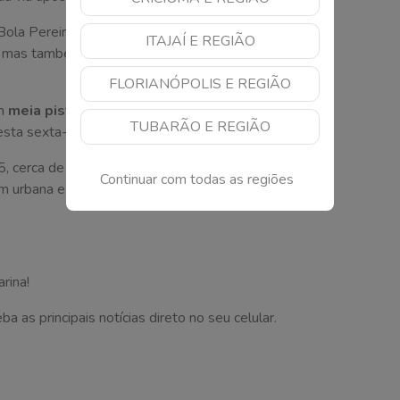
ola Pereira, a melhoria beneficiará não apenas um
ITAJAÍ E REGIÃO
 mas também moradores, comerciantes e motoristas
FLORIANÓPOLIS E REGIÃO
em
meia pista
e sinalizado. A previsão é que a
TUBARÃO E REGIÃO
sta sexta-feira (12).
5, cerca de
50 ruas e avenidas
da cidade já
Continuar com todas as regiões
em urbana e minimizar problemas causados por chuvas
rina!
as principais notícias direto no seu celular.