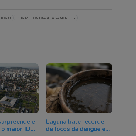
BORIÚ
OBRAS CONTRA ALAGAMENTOS
surpreende e
Laguna bate recorde
 o maior IDEB
de focos da dengue e