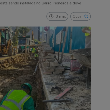
stá sendo instalada no Bairro Pioneiros e deve
3 min.
Ouvir