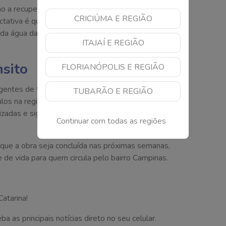
arão a recuperação do asfalto e os acabamentos
CRICIÚMA E REGIÃO
pectativa é que o novo sistema aumente
 da água da chuva, reduzindo os impactos causados
ITAJAÍ E REGIÃO
nsito
FLORIANÓPOLIS E REGIÃO
gentes de trânsito, Guarda Municipal e equipes
TUBARÃO E REGIÃO
los na região. A orientação da Prefeitura é para que
alizadas e sigam as instruções das equipes que atuam
Continuar com todas as regiões
 que a obra seja concluída nas próximas semanas,
 de vida para quem circula pelo bairro Campinas.
atarina!
as principais notícias direto no seu celular.