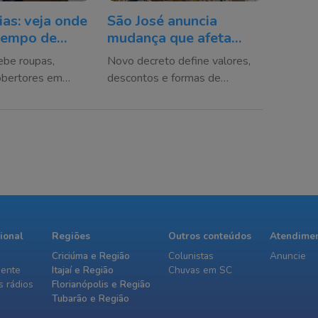
ias: veja onde
São José anuncia
tempo de
mudança que afeta
salhos em SC
quem pretende
ebe roupas,
Novo decreto define valores,
construir
obertores em
descontos e formas de
arão até 7 de
pagamento para
empreendedores que
buscarem potencial construtivo
adicional
cional
Regiões
Outros conteúdos
Atendime
Criciúma e Região
Colunistas
Anuncie
iente
Itajaí e Região
Chuvas em SC
 rádios
Florianópolis e Região
Tubarão e Região