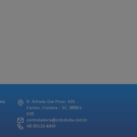
nto
R. Alfredo Del Priori, 430 -
Centro, Criciúma - SC, 88801-
630
controladoria@sctododia.com.br
48 99120.4849