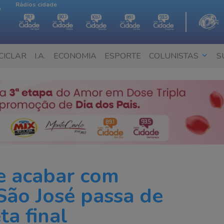
Rádios cidade
e
CICLAR
I.A.
ECONOMIA
ESPORTE
COLUNISTAS
S
e acabar com
ão José passa de
ta final