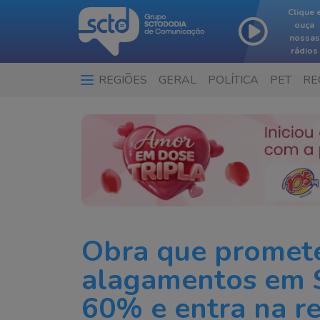
Clique 
ouça
nossas
rádios
REGIÕES
GERAL
POLÍTICA
PET
RE
…
Obra que promet
alagamentos em S
60% e entra na re