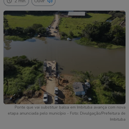
2 min.
Ouvir
Ponte que vai substituir balsa em Imbituba avança com nova
etapa anunciada pelo município - Foto: Divulgação/Prefeitura de
Imbituba