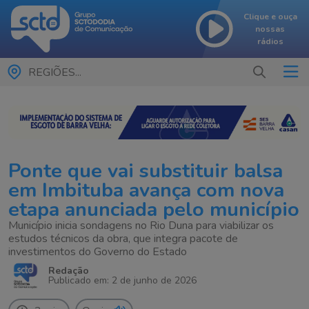
Clique e ouça
nossas
rádios
REGIÕES...
Ponte que vai substituir balsa
em Imbituba avança com nova
etapa anunciada pelo município
Município inicia sondagens no Rio Duna para viabilizar os
estudos técnicos da obra, que integra pacote de
investimentos do Governo do Estado
Redação
Publicado em: 2 de junho de 2026