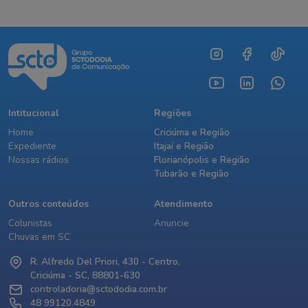
Intitucional
Regiões
Home
Criciúma e Região
Expediente
Itajaí e Região
Nossas rádios
Florianópolis e Região
Tubarão e Região
Outros conteúdos
Atendimento
Colunistas
Anuncie
Chuvas em SC
R. Alfredo Del Priori, 430 - Centro,
Criciúma - SC, 88801-630
controladoria@sctododia.com.br
48 99120.4849