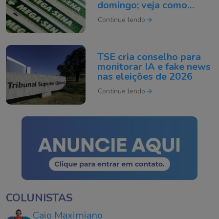
domingo; veja como
apostar
Continue lendo
TSE cria conselho para
monitorar IA e fake news
nas eleições de 2026
Continue lendo
COLUNISTAS
Caio Maximiano