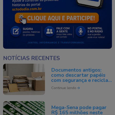
NOTÍCIAS RECENTES
Documentos antigos:
como descartar papéis
com segurança e reciclar
do jeito certo
Continue lendo
Mega-Sena pode pagar
R$ 165 milhões neste