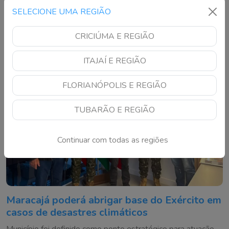
encaminhados ao Complexo Ambiental Cyro Gevaerd
SELECIONE UMA REGIÃO
CRICIÚMA E REGIÃO
ITAJAÍ E REGIÃO
FLORIANÓPOLIS E REGIÃO
TUBARÃO E REGIÃO
Continuar com todas as regiões
Maracajá poderá abrigar base do Exército em
casos de desastres climáticos